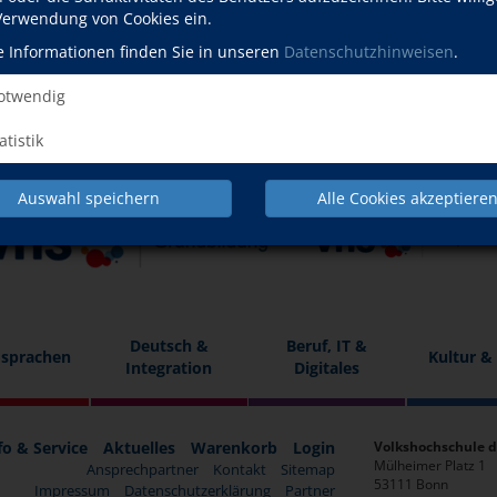
 Verwendung von Cookies ein.
e Informationen finden Sie in unseren
Datenschutzhinweisen
.
twendig
atistik
Auswahl speichern
Alle Cookies akzeptiere
Deutsch &
Beruf, IT &
sprachen
Kultur &
Integration
Digitales
fo & Service
Aktuelles
Warenkorb
Login
Volkshochschule d
Mülheimer Platz 1
Ansprechpartner
Kontakt
Sitemap
53111 Bonn
Impressum
Datenschutzerklärung
Partner