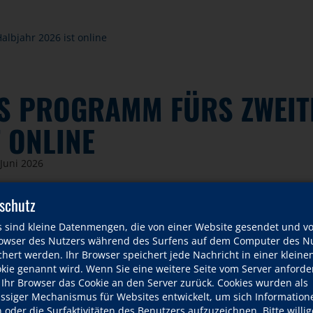
lbjahr 2026 ist online
S PROGRAMM FÜRS ZWEIT
T ONLINE
Juni 2026
schutz
ite Halbjahr 2026 beginnt am Montag, 31. August 2026. Anmeldu
s sind kleine Datenmengen, die von einer Website gesendet und v
Sommerferien bieten wir vom 20. Juli bis 14. August
zusätzliche 
wser des Nutzers während des Surfens auf dem Computer des Nu
hert werden. Ihr Browser speichert jede Nachricht in einer kleinen
tehen wir für Fragen auch per E-Mail oder telefonisch zur Verfüg
okie genannt wird. Wenn Sie eine weitere Seite vom Server anforde
uen uns auf Sie!
 Ihr Browser das Cookie an den Server zurück. Cookies wurden als
ässiger Mechanismus für Websites entwickelt, um sich Information
am der VHS Bonn
oder die Surfaktivitäten des Benutzers aufzuzeichnen. Bitte willig