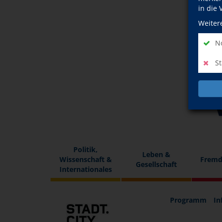
in die
Weiter
No
St
Politik,
Leben &
Wissenschaft &
Fremd
Gesellschaft
Internationales
Programm
In