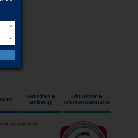
n
Gesundheit &
Exkursionen &
 Kunst
Ernährung
Informationsbesuche
er Bundesstadt Bonn