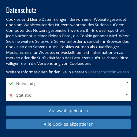
Datenschutz
Cookies sind kleine Datenmengen, die von einer Website gesendet
und vom Webbrowser des Nutzers während des Surfens auf dem
Computer des Nutzers gespeichert werden. Ihr Browser speichert
jede Nachricht in einer kleinen Datei, die Cookie genannt wird. Wenn
Sie eine weitere Seite vom Server anfordern, sendet Ihr Browser das
Cookie an den Server zurück. Cookies wurden als zuverlässiger
Programm
Info & Service
Aktuelles
Warenkorb
Login
Mechanismus für Websites entwickelt, um sich Informationen zu
merken oder die Surfaktivitäten des Benutzers aufzuzeichnen. Bitte
Ansprechpersonen
Kontakt
Sitemap
willigen Sie in die Verwendung von Cookies ein.
Weitere Informationen finden Sie in unseren
Datenschutzhinweisen
.
Notwendig
Politik, Wissenschaft &
Leben & Gesellschaft
Fremdsprachen
Internationales
Statistik
Auswahl speichern
Deutsch & Integration
Beruf, IT & Digitales
Kultur & Kunst
Alle Cookies akzeptieren