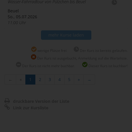
Wasser-Fahrradtour von Pützchen bis Beuel
Beuel
So., 05.07.2026
11:00 Uhr
mehr Kurse laden
wenige Plätze frei
Der Kurs ist bereits gelaufen.
Der Kurs ist ausgebucht, Anmeldung auf die Warteliste.
Der Kurs ist nicht mehr buchbar.
Dieser Kurs ist buchbar!
←
«
1
2
3
4
5
»
→
druckbare Version der Liste
Link zur Kursliste