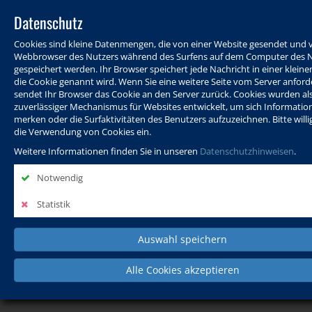
Datenschutz
Cookies sind kleine Datenmengen, die von einer Website gesendet und
Webbrowser des Nutzers während des Surfens auf dem Computer des 
gespeichert werden. Ihr Browser speichert jede Nachricht in einer kleinen
die Cookie genannt wird. Wenn Sie eine weitere Seite vom Server anford
sendet Ihr Browser das Cookie an den Server zurück. Cookies wurden al
zuverlässiger Mechanismus für Websites entwickelt, um sich Informatio
Programm
Info & Service
Aktuelles
Warenkorb
Login
merken oder die Surfaktivitäten des Benutzers aufzuzeichnen. Bitte willig
die Verwendung von Cookies ein.
Ansprechpersonen
Kontakt
Sitemap
Weitere Informationen finden Sie in unseren
Datenschutzhinweisen
.
Notwendig
Politik, Wissenschaft &
Leben & Gesellschaft
Fremdsprachen
Statistik
Internationales
Auswahl speichern
Deutsch & Integration
Beruf, IT & Digitales
Kultur & Kunst
Alle Cookies akzeptieren