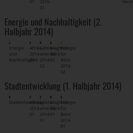
01
2015-
Vera
01
Energie und Nachhaltigkeit (2.
Halbjahr 2014)
Energie
Afrika
Latein-
Maghreb
Energie
und
2014-
amerika
2014-
für
Nachhaltigkeit
02
2014-
02
Bonn
02
2014-
02
Stadtentwicklung (1. Halbjahr 2014)
Stadtentwicklung
Afrika
Latein-
Maghreb
Energie
2014-
amerika
2014-
für
01
2014-
01
Bonn
01
2014-
01