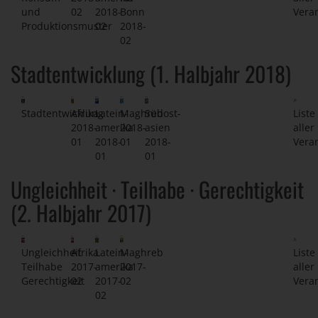
und
02
2018-
Bonn
Vera
Produktionsmuster
02
2018-
02
Stadtentwicklung (1. Halbjahr 2018)
Stadtentwicklung
Afrika
Latein-
Maghreb
Südost-
Liste
2018-
amerika
2018-
asien
aller
01
2018-
01
2018-
Vera
01
01
Ungleichheit · Teilhabe · Gerechtigkeit
(2. Halbjahr 2017)
Ungleichheit
Afrika
Latein-
Maghreb
Liste
Teilhabe
2017-
amerika
2017-
aller
Gerechtigkeit
02
2017-
02
Vera
02