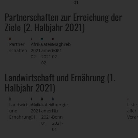
01
Partnerschaften zur Erreichung der
Ziele (2. Halbjahr 2021)
Partner-
Afrika
Latein-
Maghreb
schaften
2021-
amerika
2021-
02
2021-
02
02
Landwirtschaft und Ernährung (1.
Halbjahr 2021)
Landwirtschaft
Afrika
Latein-
Energie
Liste
und
2021-
amerika
für
aller
Ernährung
01
2021-
Bonn
Vera
01
2021-
01