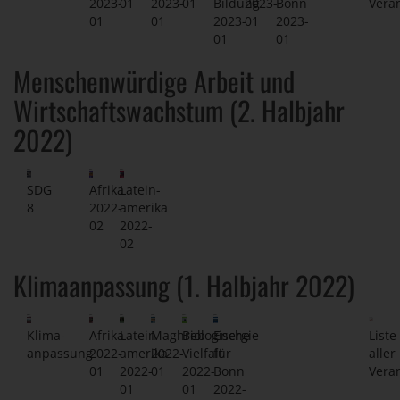
2023-
01
2023-
01
Bildung
2023-
Bonn
Vera
01
01
2023-
01
2023-
01
01
Menschenwürdige Arbeit und
Wirtschaftswachstum (2. Halbjahr
2022)
SDG
Afrika
Latein-
8
2022-
amerika
02
2022-
02
Klimaanpassung (1. Halbjahr 2022)
Klima-
Afrika
Latein-
Maghreb
Biologische
Energie
Liste
anpassung
2022-
amerika
2022-
Vielfalt
für
aller
01
2022-
01
2022-
Bonn
Vera
01
01
2022-