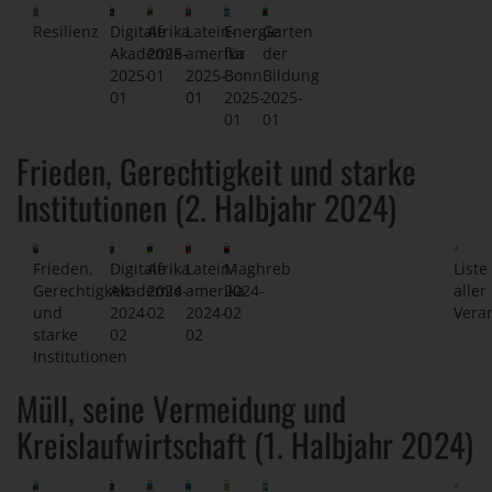
Resilienz
Digitale
Afrika
Latein-
Energie
Garten
Akademie
2025-
amerika
für
der
2025-
01
2025-
Bonn
Bildung
01
01
2025-
2025-
01
01
Frieden, Gerechtigkeit und starke
Institutionen (2. Halbjahr 2024)
Frieden,
Digitale
Afrika
Latein-
Maghreb
Liste
Gerechtigkeit
Akademie
2024-
amerika
2024-
aller
und
2024-
02
2024-
02
Vera
starke
02
02
Institutionen
Müll, seine Vermeidung und
Kreislaufwirtschaft (1. Halbjahr 2024)