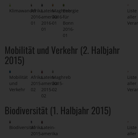
Klimawandel
Afrika
Latein-
Maghreb
Energie
Liste
2016-
amerika
2016-
für
aller
01
2016-
01
Bonn
Vera
01
2016-
01
Mobilität und Verkehr (2. Halbjahr
2015)
Mobilität
Afrika
Latein-
Maghreb
Liste
und
2015-
amerika
2015-
aller
Verkehr
02
2015-
02
Vera
02
Biodiversität (1. Halbjahr 2015)
Biodiversität
Afrika
Latein-
Liste
2015-
amerika
aller