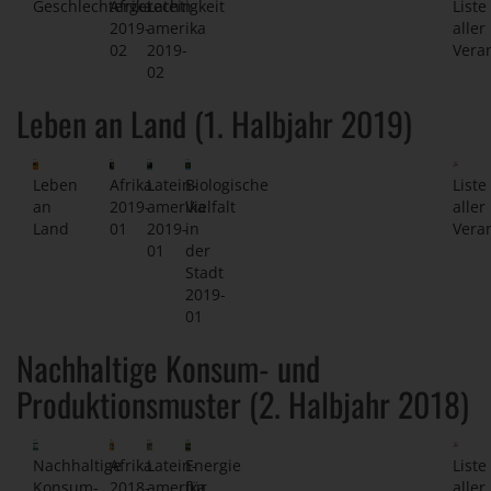
Geschlechtergerechtigkeit
Afrika
Latein-
Liste
2019-
amerika
aller
02
2019-
Vera
02
Leben an Land (1. Halbjahr 2019)
Leben
Afrika
Latein-
Biologische
Liste
an
2019-
amerika
Vielfalt
aller
Land
01
2019-
in
Vera
01
der
Stadt
2019-
01
Nachhaltige Konsum- und
Produktionsmuster (2. Halbjahr 2018)
Nachhaltige
Afrika
Latein-
Energie
Liste
Konsum-
2018-
amerika
für
aller