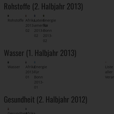
Rohstoffe (2. Halbjahr 2013)
Rohstoffe
Afrika
Latein-
Energie
2013-
amerika
für
02
2013-
Bonn
02
2013-
02
Wasser (1. Halbjahr 2013)
Wasser
Afrika
Energie
Liste
2013-
für
aller
01
Bonn
Vera
2013-
01
Gesundheit (2. Halbjahr 2012)
Gesundheit
Afrika