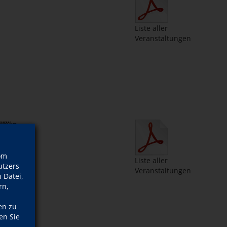
Liste aller
Veranstaltungen
om
Liste aller
tzers
Veranstaltungen
 Datei,
rn,
ergie
r Bonn
en zu
23-01
en Sie