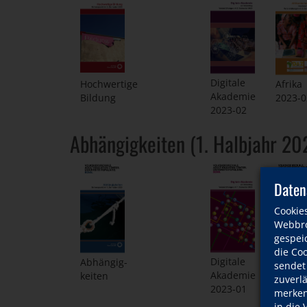
Digitale
Hochwertige
Afrika
Akademie
Bildung
2023-0
2023-02
Abhängigkeiten (1. Halbjahr 20
Daten
Cookie
Webbro
gespeic
die Co
Digitale
Abhängig-
Afrika
sendet
Akademie
keiten
2023-0
zuverl
2023-01
merken 
in die