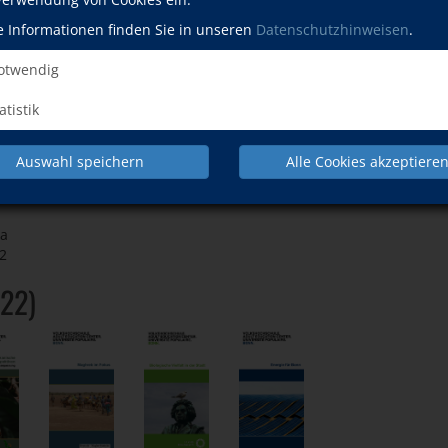
rtschaftswachstum (2. Halbjahr 2022)
e Informationen finden Sie in unseren
Datenschutzhinweisen
.
twendig
atistik
Auswahl speichern
Alle Cookies akzeptiere
ka
2
022)