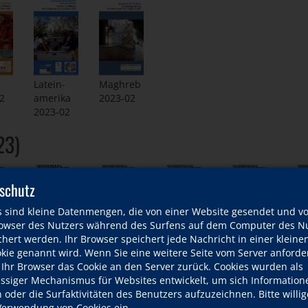
Latein-
Maghreb
2
amerika
2023-02
2023-02
23)
schutz
s sind kleine Datenmengen, die von einer Website gesendet und v
wser des Nutzers während des Surfens auf dem Computer des Nu
hert werden. Ihr Browser speichert jede Nachricht in einer kleinen
okie genannt wird. Wenn Sie eine weitere Seite vom Server anforde
Garten
Maghreb
Biologische
Latein-
En
 Ihr Browser das Cookie an den Server zurück. Cookies wurden als
der
2023-01
Vielfalt
1
amerika
fü
ässiger Mechanismus für Websites entwickelt, um sich Information
Bildung
2023-01
2023-01
20
oder die Surfaktivitäten des Benutzers aufzuzeichnen. Bitte willig
2023-01
 Verwendung von Cookies ein.