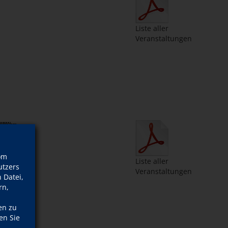
Liste aller
Veranstaltungen
om
Liste aller
tzers
Veranstaltungen
 Datei,
rn,
ergie
r Bonn
en zu
23-01
en Sie