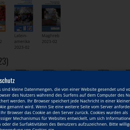
Latein-
Maghreb
2
amerika
2023-02
2023-02
23)
schutz
s sind kleine Datenmengen, die von einer Website gesendet und v
wser des Nutzers während des Surfens auf dem Computer des Nu
hert werden. Ihr Browser speichert jede Nachricht in einer kleinen
okie genannt wird. Wenn Sie eine weitere Seite vom Server anforde
Garten
Maghreb
Biologische
Latein-
En
 Ihr Browser das Cookie an den Server zurück. Cookies wurden als
der
2023-01
Vielfalt
1
amerika
fü
ässiger Mechanismus für Websites entwickelt, um sich Information
Bildung
2023-01
2023-01
20
oder die Surfaktivitäten des Benutzers aufzuzeichnen. Bitte willig
2023-01
 Verwendung von Cookies ein.