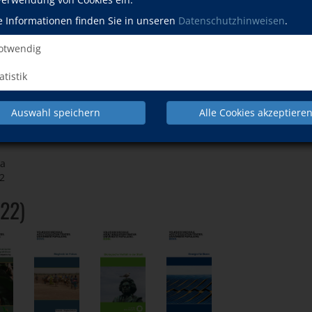
rtschaftswachstum (2. Halbjahr 2022)
e Informationen finden Sie in unseren
Datenschutzhinweisen
.
twendig
atistik
Auswahl speichern
Alle Cookies akzeptiere
ka
2
022)