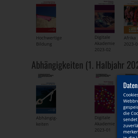
Digitale
Hochwertige
Afrika
Akademie
Bildung
2023-0
2023-02
Abhängigkeiten (1. Halbjahr 20
Daten
Cookie
Webbro
gespeic
die Co
Digitale
Abhängig-
Afrika
sendet
Akademie
keiten
2023-0
zuverl
2023-01
merken 
in die