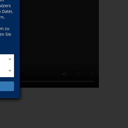
tzers
 Datei,
rn,
en zu
en Sie
n