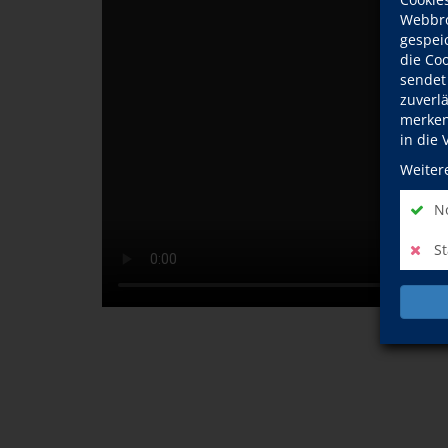
Webbro
gespeic
die Co
sendet
zuverl
merken 
in die
Weiter
No
St