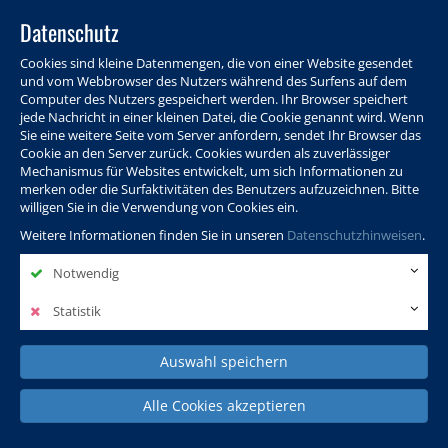
Datenschutz
Cookies sind kleine Datenmengen, die von einer Website gesendet
und vom Webbrowser des Nutzers während des Surfens auf dem
Computer des Nutzers gespeichert werden. Ihr Browser speichert
jede Nachricht in einer kleinen Datei, die Cookie genannt wird. Wenn
Sie eine weitere Seite vom Server anfordern, sendet Ihr Browser das
Cookie an den Server zurück. Cookies wurden als zuverlässiger
Programm
Info & Service
Aktuelles
Warenkorb
Login
Mechanismus für Websites entwickelt, um sich Informationen zu
merken oder die Surfaktivitäten des Benutzers aufzuzeichnen. Bitte
Ansprechpersonen
Kontakt
Sitemap
willigen Sie in die Verwendung von Cookies ein.
Weitere Informationen finden Sie in unseren
Datenschutzhinweisen
.
Notwendig
Politik, Wissenschaft &
Leben & Gesellschaft
Fremdsprachen
Internationales
Statistik
Auswahl speichern
Deutsch & Integration
Beruf, IT & Digitales
Kultur & Kunst
Alle Cookies akzeptieren