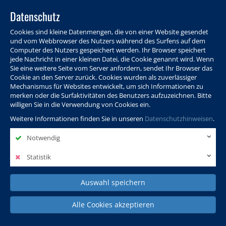
Datenschutz
Cookies sind kleine Datenmengen, die von einer Website gesendet
und vom Webbrowser des Nutzers während des Surfens auf dem
Computer des Nutzers gespeichert werden. Ihr Browser speichert
jede Nachricht in einer kleinen Datei, die Cookie genannt wird. Wenn
Sie eine weitere Seite vom Server anfordern, sendet Ihr Browser das
Cookie an den Server zurück. Cookies wurden als zuverlässiger
Programm
Info & Service
Aktuelles
Warenkorb
Login
Mechanismus für Websites entwickelt, um sich Informationen zu
merken oder die Surfaktivitäten des Benutzers aufzuzeichnen. Bitte
Ansprechpersonen
Kontakt
Sitemap
willigen Sie in die Verwendung von Cookies ein.
Weitere Informationen finden Sie in unseren
Datenschutzhinweisen
.
Notwendig
Politik, Wissenschaft &
Leben & Gesellschaft
Fremdsprachen
Internationales
Statistik
Auswahl speichern
Deutsch & Integration
Beruf, IT & Digitales
Kultur & Kunst
Alle Cookies akzeptieren