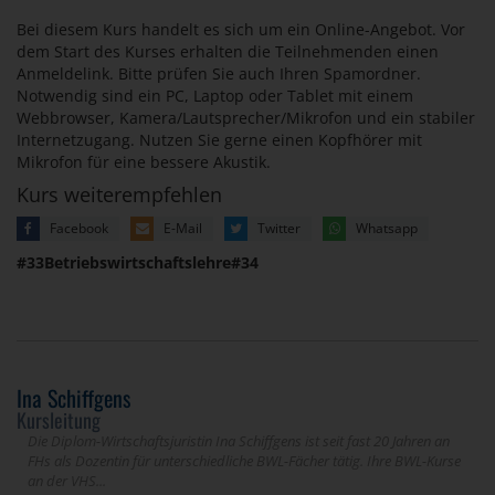
Bei diesem Kurs handelt es sich um ein Online-Angebot. Vor
dem Start des Kurses erhalten die Teilnehmenden einen
Anmeldelink. Bitte prüfen Sie auch Ihren Spamordner.
Notwendig sind ein PC, Laptop oder Tablet mit einem
Webbrowser, Kamera/Lautsprecher/Mikrofon und ein stabiler
Internetzugang. Nutzen Sie gerne einen Kopfhörer mit
Mikrofon für eine bessere Akustik.
Kurs weiterempfehlen
Facebook
E-Mail
Twitter
Whatsapp
#33Betriebswirtschaftslehre#34
Ina Schiffgens
Kursleitung
Die Diplom-Wirtschaftsjuristin Ina Schiffgens ist seit fast 20 Jahren an
FHs als Dozentin für unterschiedliche BWL-Fächer tätig. Ihre BWL-Kurse
an der VHS...