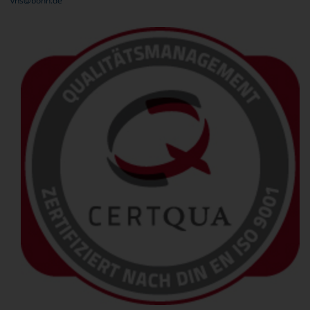
vhs@bonn.de