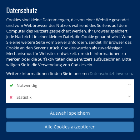
Datenschutz
Cookies sind kleine Datenmengen, die von einer Website gesendet
und vom Webbrowser des Nutzers während des Surfens auf dem
Computer des Nutzers gespeichert werden. Ihr Browser speichert
jede Nachricht in einer kleinen Datei, die Cookie genannt wird. Wenn
Sie eine weitere Seite vom Server anfordern, sendet Ihr Browser das
Cookie an den Server zurück. Cookies wurden als zuverlässiger
Programm
Info & Service
Aktuelles
Warenkorb
Login
Mechanismus für Websites entwickelt, um sich Informationen zu
merken oder die Surfaktivitäten des Benutzers aufzuzeichnen. Bitte
Ansprechpersonen
Kontakt
Sitemap
willigen Sie in die Verwendung von Cookies ein.
Weitere Informationen finden Sie in unseren
Datenschutzhinweisen
.
Notwendig
Politik, Wissenschaft &
Leben & Gesellschaft
Fremdsprachen
Internationales
Statistik
Auswahl speichern
Deutsch & Integration
Beruf, IT & Digitales
Kultur & Kunst
Alle Cookies akzeptieren