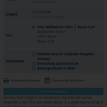
keine Plätze frei
219,00 EUR
Entgelt
155,40 EUR (ermäßigt)
VHS, Mülheimer Platz 1, Raum 3.59
Mülheimer Platz 1
Ort
53111 Bonn
Raum 3.59
Refresh Now B1 (Hybride Ausgabe
allango)
Downloads
Einstufung Sprachtest.de
Bildungsurlaub in NRW
Kursdetails drucken
Termine als iCal-Datei
Kursort anzeigen
Did you learn English at school but now feel like you've
forgotten a lot? This one-week course is a great way to bring it
back! Through a variety of topics and activities, you reactivate