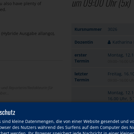
um 09:00 Uhr
(5x)
u also have plenty of
ned.
Kursnummer
3026
 (Hybride Ausgabe allango),
Dozentin
Katharina
erster
Montag, 12.1
Termin
09:00–16:00 Uh
letzter
Freitag, 16.1
Termin
09:00–16:00 Uh
n und Reporterin/Redakteurin für
Montag, 12.10
ber...
16.00 Uhr, 5
fil
schutz
ozentin
min. 6 / max.
Plätze
nur noch wenig
s sind kleine Datenmengen, die von einer Website gesendet und v
wser des Nutzers während des Surfens auf dem Computer des Nu
219,00 EUR
hert werden. Ihr Browser speichert jede Nachricht in einer kleinen
Entgelt