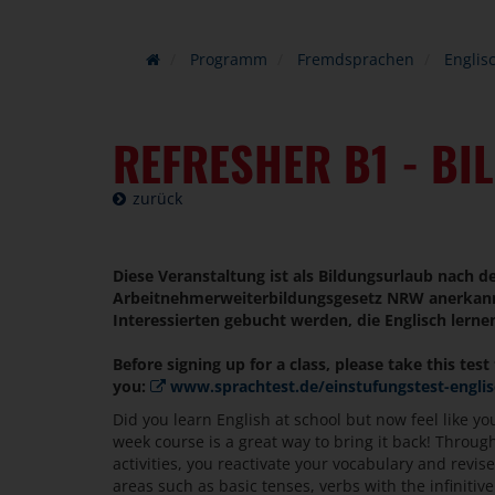
Programm
Fremdsprachen
Englis
REFRESHER B1 - B
zurück
Diese Veranstaltung ist als Bildungsurlaub nach 
Arbeitnehmerweiterbildungsgesetz NRW anerkannt
Interessierten gebucht werden, die Englisch lern
Before signing up for a class, please take this test 
you:
www.sprachtest.de/einstufungstest-engli
Did you learn English at school but now feel like you
week course is a great way to bring it back! Through
activities, you reactivate your vocabulary and revi
areas such as basic tenses, verbs with the infinitiv