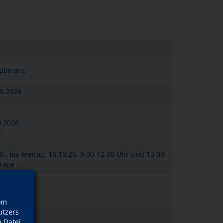
 Bomans
0.2026
r
0.2026
r
., bis Freitag, 16.10.26, 9.00-12.00 Uhr und 13.00-
 Tage
 9
 Plätze frei
om
tzers
 Datei,