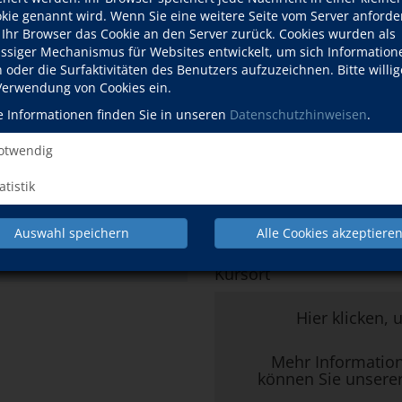
155,40 EUR (er
okie genannt wird. Wenn Sie eine weitere Seite vom Server anforde
 Ihr Browser das Cookie an den Server zurück. Cookies wurden als
VHS, Mülh
ässiger Mechanismus für Websites entwickelt, um sich Information
Mülheimer
oder die Surfaktivitäten des Benutzers aufzuzeichnen. Bitte willig
rzeit
Ort
53111 Bo
 Verwendung von Cookies ein.
Raum 2.5
:00–16:00 Uhr
e Informationen finden Sie in unseren
Datenschutzhinweisen
.
Refresh N
:00–16:00 Uhr
twendig
Downloads
Einstufun
Bildungs
atistik
:00–16:00 Uhr
:00–16:00 Uhr
Kursdetails drucken
Auswahl speichern
Alle Cookies akzeptiere
:00–16:00 Uhr
Kursort
Hier klicken, 
Mehr Informatio
können Sie unsere