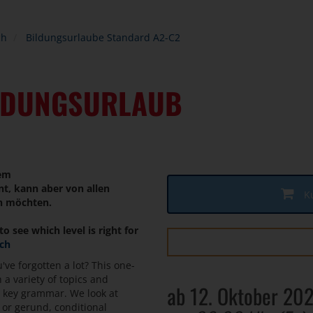
ch
Bildungsurlaube Standard A2-C2
ILDUNGSURLAUB
dem
, kann aber von allen
K
en möchten.
to see which level is right for
sch
've forgotten a lot? This one-
 a variety of topics and
ab 12. Oktober 20
se key grammar. We look at
e or gerund, conditional