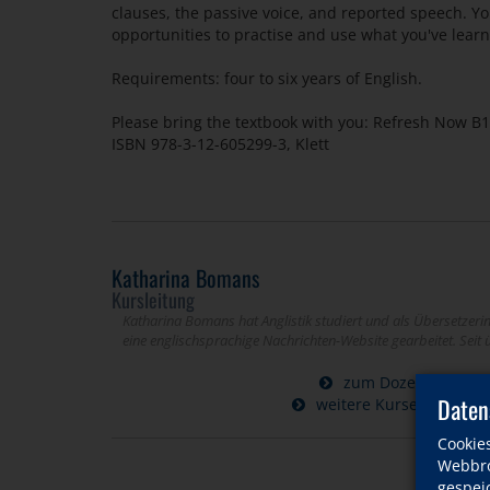
clauses, the passive voice, and reported speech. Yo
opportunities to practise and use what you've lear
Requirements: four to six years of English.
Please bring the textbook with you: Refresh Now B1
ISBN 978-3-12-605299-3, Klett
Katharina Bomans
Kursleitung
Katharina Bomans hat Anglistik studiert und als Übersetzeri
eine englischsprachige Nachrichten-Website gearbeitet. Seit ü
zum Dozentinnenpro
Daten
weitere Kurse dieser D
Cookie
Webbro
gespeic