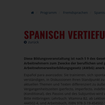
Programm
Fremdsprachen
Spanis
SPANISCH VERTIEF
zurück
Diese Bildungsveranstaltung ist nach § 9 des Geset
Arbeitnehmern zum Zwecke der beruflichen und po
Arbeitnehmerweiterbildungsgesetz (AWbG) anerk
Español para avanzados: Sie trainieren, sich spont
verständigen, in Diskussionen Ihren Standpunkt zu
aktuellen Themen und Texten differenziert zu äuß
Vergangenheitszeiten (perfecto, imperfecto, indefi
(Konditional), des Passivs und des Subjuntivo wird w
Bitte mitbringen: Lehrbuch: Vitamina B2, ab Lektio
444502-4, und Arbeitsbuch, ISBN 978-3-19-454502-1