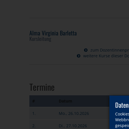
Alma Virginia Barletta
Kursleitung
zum Dozentinnenpro
weitere Kurse dieser D
Termine
#
Datum
Uh
Daten
1.
Mo., 26.10.2026
09
Cookie
Webbro
gespeic
2.
Di., 27.10.2026
09