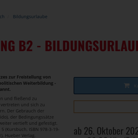
ch
Bildungsurlaube
UNG B2 - BILDUNGSURLAU
zes zur Freistellung von
litischen Weiterbildung -
K
annt.
an und fließend zu
 vertreten und sich zu
ern. Der Gebrauch der
nido), der Bedingungssätze
eiter vertieft und gefestigt.
ab 26. Oktober 20
n 5 (Kursbuch, ISBN 978-3-19-
), Hueber Verlag.