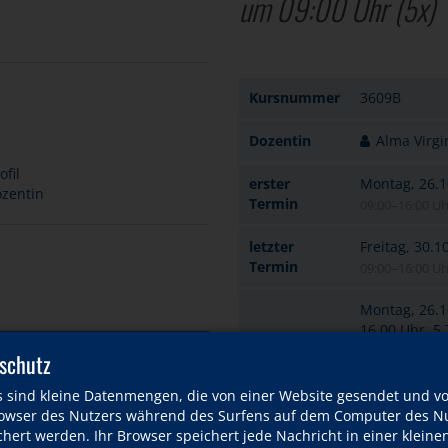
um 09:00 Uhr
(5x)
Kursnummer
3609B
Dozentin
Alma Virgi
fil
erster
Montag, 26.1
ozentin
Termin
09:00–16:00 Uh
letzter
Freitag, 30.1
Termin
09:00–16:00 Uh
Montag, 26.10
16.00 Uhr, 5
rzeit
schutz
min. 6 / max.
Plätze
:00–16:00 Uhr
s sind kleine Datenmengen, die von einer Website gesendet und v
nur noch wenig
wser des Nutzers während des Surfens auf dem Computer des Nu
hert werden. Ihr Browser speichert jede Nachricht in einer kleinen
219,00 EUR
:00–16:00 Uhr
Entgelt