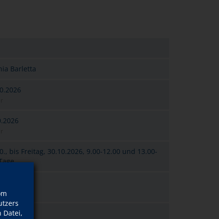
nia Barletta
0.2026
r
0.2026
r
., bis Freitag, 30.10.2026, 9.00-12.00 und 13.00-
 Tage
 9
om
 Plätze frei
tzers
 Datei,