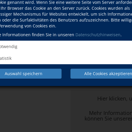
okie genannt wird. Wenn Sie eine weitere Seite vom Server anforde
155,40 EUR (er
 Ihr Browser das Cookie an den Server zurück. Cookies wurden als
:00–16:00 Uhr
ässiger Mechanismus für Websites entwickelt, um sich Information
VHS, Mülh
oder die Surfaktivitäten des Benutzers aufzuzeichnen. Bitte willig
Mülheimer
:00–16:00 Uhr
Ort
 Verwendung von Cookies ein.
53111 Bo
Raum 2.5
e Informationen finden Sie in unseren
Datenschutzhinweisen
.
:00–16:00 Uhr
twendig
Einstufun
Downloads
Bildungsu
atistik
interessant sein
Kursdetails drucken
Auswahl speichern
Alle Cookies akzeptiere
Kursort
Hier klicken, 
Mehr Informatio
können Sie unsere