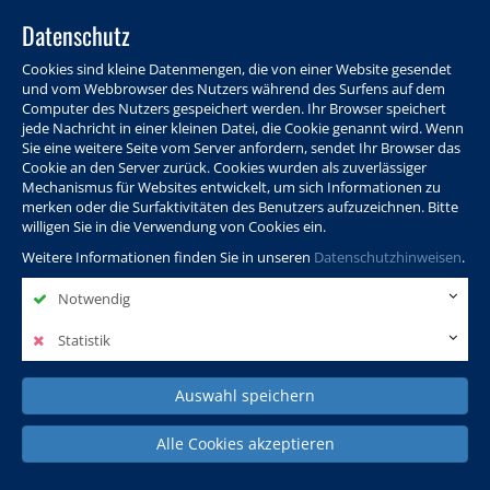
Datenschutz
Cookies sind kleine Datenmengen, die von einer Website gesendet
und vom Webbrowser des Nutzers während des Surfens auf dem
Computer des Nutzers gespeichert werden. Ihr Browser speichert
jede Nachricht in einer kleinen Datei, die Cookie genannt wird. Wenn
Sie eine weitere Seite vom Server anfordern, sendet Ihr Browser das
Cookie an den Server zurück. Cookies wurden als zuverlässiger
Programm
Info & Service
Aktuelles
Warenkorb
Login
Mechanismus für Websites entwickelt, um sich Informationen zu
merken oder die Surfaktivitäten des Benutzers aufzuzeichnen. Bitte
Ansprechpersonen
Kontakt
Sitemap
willigen Sie in die Verwendung von Cookies ein.
Weitere Informationen finden Sie in unseren
Datenschutzhinweisen
.
Notwendig
Politik, Wissenschaft &
Leben & Gesellschaft
Fremdsprachen
Internationales
Statistik
Auswahl speichern
Deutsch & Integration
Beruf, IT & Digitales
Kultur & Kunst
Alle Cookies akzeptieren