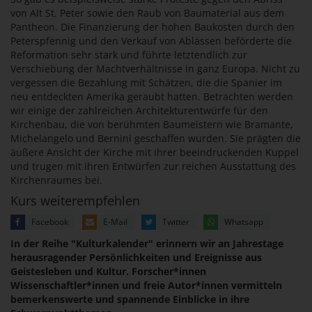
von Alt St. Peter sowie den Raub von Baumaterial aus dem
Pantheon. Die Finanzierung der hohen Baukosten durch den
Peterspfennig und den Verkauf von Ablässen beförderte die
Reformation sehr stark und führte letztendlich zur
Verschiebung der Machtverhältnisse in ganz Europa. Nicht zu
vergessen die Bezahlung mit Schätzen, die die Spanier im
neu entdeckten Amerika geraubt hatten. Betrachten werden
wir einige der zahlreichen Architekturentwürfe für den
Kirchenbau, die von berühmten Baumeistern wie Bramante,
Michelangelo und Bernini geschaffen wurden. Sie prägten die
äußere Ansicht der Kirche mit ihrer beeindruckenden Kuppel
und trugen mit ihren Entwürfen zur reichen Ausstattung des
Kirchenraumes bei.
Kurs weiterempfehlen
Facebook
E-Mail
Twitter
Whatsapp
In der Reihe "Kulturkalender" erinnern wir an Jahrestage
herausragender Persönlichkeiten und Ereignisse aus
Geistesleben und Kultur. Forscher*innen
Wissenschaftler*innen und freie Autor*innen vermitteln
bemerkenswerte und spannende Einblicke in ihre