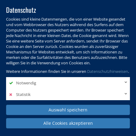
Datenschutz
Cookies sind kleine Datenmengen, die von einer Website gesendet
und vom Webbrowser des Nutzers während des Surfens auf dem
Computer des Nutzers gespeichert werden. Ihr Browser speichert
jede Nachricht in einer kleinen Datei, die Cookie genannt wird. Wenn
Sie eine weitere Seite vom Server anfordern, sendet Ihr Browser das
Cookie an den Server zurück. Cookies wurden als zuverlässiger
Programm
Info & Service
Aktuelles
Warenkorb
Login
Mechanismus für Websites entwickelt, um sich Informationen zu
merken oder die Surfaktivitäten des Benutzers aufzuzeichnen. Bitte
Ansprechpersonen
Kontakt
Sitemap
willigen Sie in die Verwendung von Cookies ein.
Weitere Informationen finden Sie in unseren
Datenschutzhinweisen
.
Notwendig
Politik, Wissenschaft &
Leben & Gesellschaft
Fremdsprachen
Internationales
Statistik
Auswahl speichern
Deutsch & Integration
Beruf, IT & Digitales
Kultur & Kunst
Alle Cookies akzeptieren