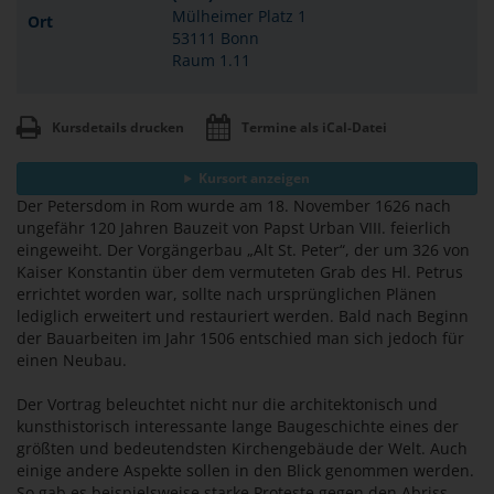
Mülheimer Platz 1
Ort
53111 Bonn
Raum 1.11
Kursdetails drucken
Termine als iCal-Datei
Kursort anzeigen
Der Petersdom in Rom wurde am 18. November 1626 nach
ungefähr 120 Jahren Bauzeit von Papst Urban VIII. feierlich
eingeweiht. Der Vorgängerbau „Alt St. Peter“, der um 326 von
Kaiser Konstantin über dem vermuteten Grab des Hl. Petrus
errichtet worden war, sollte nach ursprünglichen Plänen
lediglich erweitert und restauriert werden. Bald nach Beginn
der Bauarbeiten im Jahr 1506 entschied man sich jedoch für
einen Neubau.
Der Vortrag beleuchtet nicht nur die architektonisch und
kunsthistorisch interessante lange Baugeschichte eines der
größten und bedeutendsten Kirchengebäude der Welt. Auch
einige andere Aspekte sollen in den Blick genommen werden.
So gab es beispielsweise starke Proteste gegen den Abriss