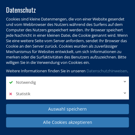
Datenschutz
Cookies sind kleine Datenmengen, die von einer Website gesendet
und vom Webbrowser des Nutzers während des Surfens auf dem
Computer des Nutzers gespeichert werden. Ihr Browser speichert
jede Nachricht in einer kleinen Datei, die Cookie genannt wird. Wenn
Sie eine weitere Seite vom Server anfordern, sendet Ihr Browser das
Cookie an den Server zurück. Cookies wurden als zuverlässiger
Programm
Info & Service
Aktuelles
Warenkorb
Login
Mechanismus für Websites entwickelt, um sich Informationen zu
merken oder die Surfaktivitäten des Benutzers aufzuzeichnen. Bitte
Ansprechpersonen
Kontakt
Sitemap
willigen Sie in die Verwendung von Cookies ein.
Weitere Informationen finden Sie in unseren
Datenschutzhinweisen
.
Notwendig
Politik, Wissenschaft &
Leben & Gesellschaft
Fremdsprachen
Internationales
Statistik
Auswahl speichern
Deutsch & Integration
Beruf, IT & Digitales
Kultur & Kunst
Alle Cookies akzeptieren