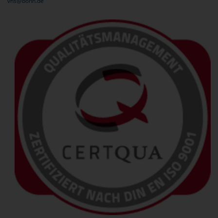
vhs@bonn.de