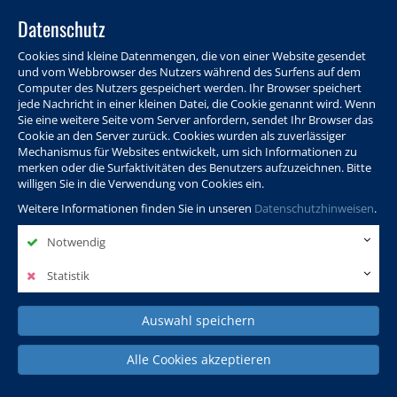
Datenschutz
Cookies sind kleine Datenmengen, die von einer Website gesendet
und vom Webbrowser des Nutzers während des Surfens auf dem
Computer des Nutzers gespeichert werden. Ihr Browser speichert
jede Nachricht in einer kleinen Datei, die Cookie genannt wird. Wenn
Sie eine weitere Seite vom Server anfordern, sendet Ihr Browser das
Cookie an den Server zurück. Cookies wurden als zuverlässiger
Programm
Info & Service
Aktuelles
Warenkorb
Login
Mechanismus für Websites entwickelt, um sich Informationen zu
merken oder die Surfaktivitäten des Benutzers aufzuzeichnen. Bitte
Ansprechpersonen
Kontakt
Sitemap
willigen Sie in die Verwendung von Cookies ein.
Weitere Informationen finden Sie in unseren
Datenschutzhinweisen
.
Notwendig
Politik, Wissenschaft &
Leben & Gesellschaft
Fremdsprachen
Internationales
Statistik
Auswahl speichern
Deutsch & Integration
Beruf, IT & Digitales
Kultur & Kunst
Alle Cookies akzeptieren