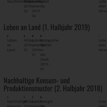
Geschlechtergerechtigkeit
Afrika
Latein-
Liste
2019-
amerika
aller
02
2019-
Vera
02
Leben an Land (1. Halbjahr 2019)
Leben
Afrika
Latein-
Biologische
Liste
an
2019-
amerika
Vielfalt
aller
Land
01
2019-
in
Vera
01
der
Stadt
2019-
01
Nachhaltige Konsum- und
Produktionsmuster (2. Halbjahr 2018)
Nachhaltige
Afrika
Latein-
Energie
Liste
Konsum-
2018-
amerika
für
aller