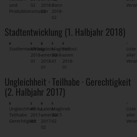
und
02
2018-
Bonn
Vera
Produktionsmuster
02
2018-
02
Stadtentwicklung (1. Halbjahr 2018)
Stadtentwicklung
Afrika
Latein-
Maghreb
Südost-
Liste
2018-
amerika
2018-
asien
aller
01
2018-
01
2018-
Vera
01
01
Ungleichheit · Teilhabe · Gerechtigkeit
(2. Halbjahr 2017)
Ungleichheit
Afrika
Latein-
Maghreb
Liste
Teilhabe
2017-
amerika
2017-
aller
Gerechtigkeit
02
2017-
02
Vera
02