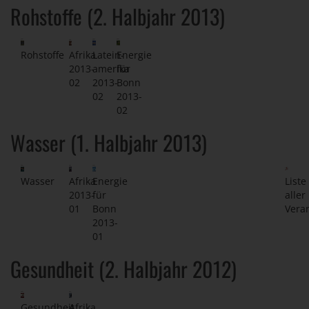
Rohstoffe (2. Halbjahr 2013)
Rohstoffe
Afrika
Latein-
Energie
2013-
amerika
für
02
2013-
Bonn
02
2013-
02
Wasser (1. Halbjahr 2013)
Wasser
Afrika
Energie
Liste
2013-
für
aller
01
Bonn
Vera
2013-
01
Gesundheit (2. Halbjahr 2012)
Gesundheit
Afrika