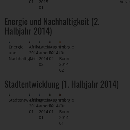
01
2015-
Vera
01
Energie und Nachhaltigkeit (2.
Halbjahr 2014)
Energie
Afrika
Latein-
Maghreb
Energie
und
2014-
amerika
2014-
für
Nachhaltigkeit
02
2014-
02
Bonn
02
2014-
02
Stadtentwicklung (1. Halbjahr 2014)
Stadtentwicklung
Afrika
Latein-
Maghreb
Energie
2014-
amerika
2014-
für
01
2014-
01
Bonn
01
2014-
01