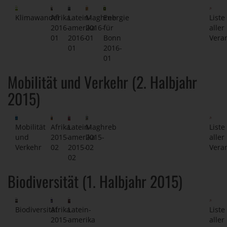
Klimawandel
Afrika
Latein-
Maghreb
Energie
Liste
2016-
amerika
2016-
für
aller
01
2016-
01
Bonn
Vera
01
2016-
01
Mobilität und Verkehr (2. Halbjahr
2015)
Mobilität
Afrika
Latein-
Maghreb
Liste
und
2015-
amerika
2015-
aller
Verkehr
02
2015-
02
Vera
02
Biodiversität (1. Halbjahr 2015)
Biodiversität
Afrika
Latein-
Liste
2015-
amerika
aller