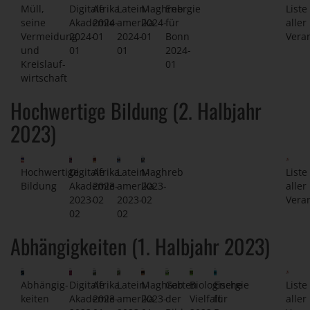
Müll,
Digitale
Afrika
Latein-
Maghreb
Energie
Liste
seine
Akademie
2024-
amerika
2024-
für
aller
Vermeidung
2024-
01
2024-
01
Bonn
Vera
und
01
01
2024-
Kreislauf-
01
wirtschaft
Hochwertige Bildung (2. Halbjahr
2023)
Hochwertige
Digitale
Afrika
Latein-
Maghreb
Liste
Bildung
Akademie
2023-
amerika
2023-
aller
2023-
02
2023-
02
Vera
02
02
Abhängigkeiten (1. Halbjahr 2023)
Abhängig-
Digitale
Afrika
Latein-
Maghreb
Garten
Biologische
Energie
Liste
keiten
Akademie
2023-
amerika
2023-
der
Vielfalt
für
aller