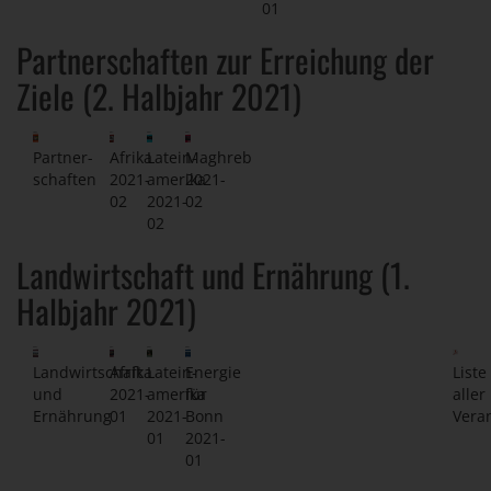
01
Partnerschaften zur Erreichung der
Ziele (2. Halbjahr 2021)
Partner-
Afrika
Latein-
Maghreb
schaften
2021-
amerika
2021-
02
2021-
02
02
Landwirtschaft und Ernährung (1.
Halbjahr 2021)
Landwirtschaft
Afrika
Latein-
Energie
Liste
und
2021-
amerika
für
aller
Ernährung
01
2021-
Bonn
Vera
01
2021-
01