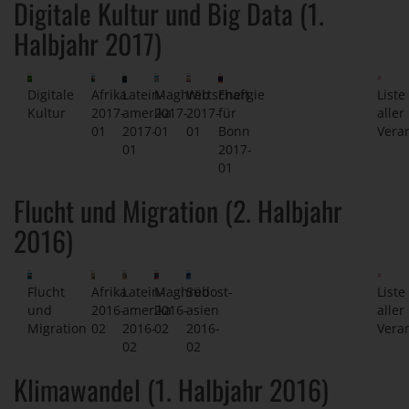
Digitale Kultur und Big Data (1.
Halbjahr 2017)
Digitale
Afrika
Latein-
Maghreb
Wirtschaft
Energie
Liste
Kultur
2017-
amerika
2017-
2017-
für
aller
01
2017-
01
01
Bonn
Vera
01
2017-
01
Flucht und Migration (2. Halbjahr
2016)
Flucht
Afrika
Latein-
Maghreb
Südost-
Liste
und
2016-
amerika
2016-
asien
aller
Migration
02
2016-
02
2016-
Vera
02
02
Klimawandel (1. Halbjahr 2016)