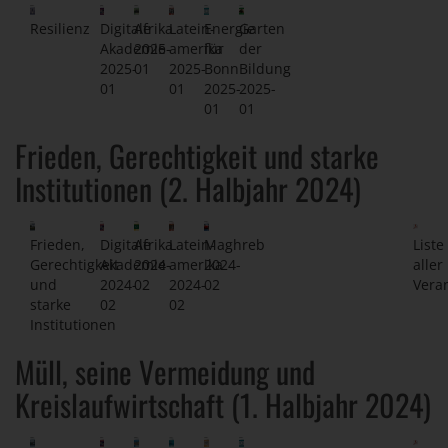
Resilienz
Digitale
Afrika
Latein-
Energie
Garten
Akademie
2025-
amerika
für
der
2025-
01
2025-
Bonn
Bildung
01
01
2025-
2025-
01
01
Frieden, Gerechtigkeit und starke
Institutionen (2. Halbjahr 2024)
Frieden,
Digitale
Afrika
Latein-
Maghreb
Liste
Gerechtigkeit
Akademie
2024-
amerika
2024-
aller
und
2024-
02
2024-
02
Vera
starke
02
02
Institutionen
Müll, seine Vermeidung und
Kreislaufwirtschaft (1. Halbjahr 2024)