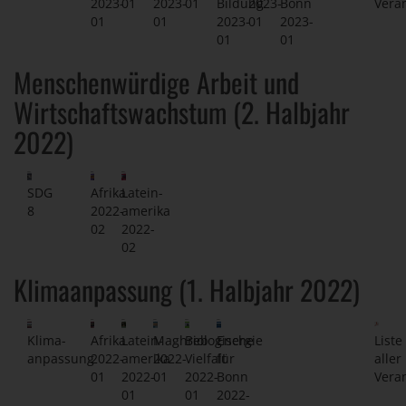
2023-
01
2023-
01
Bildung
2023-
Bonn
Vera
01
01
2023-
01
2023-
01
01
Menschenwürdige Arbeit und
Wirtschaftswachstum (2. Halbjahr
2022)
SDG
Afrika
Latein-
8
2022-
amerika
02
2022-
02
Klimaanpassung (1. Halbjahr 2022)
Klima-
Afrika
Latein-
Maghreb
Biologische
Energie
Liste
anpassung
2022-
amerika
2022-
Vielfalt
für
aller
01
2022-
01
2022-
Bonn
Vera
01
01
2022-