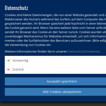
Datenschutz
Cookies sind kleine Datenmengen, die von einer Website gesendet und
Webbrowser des Nutzers während des Surfens auf dem Computer des 
gespeichert werden. Ihr Browser speichert jede Nachricht in einer kleinen
die Cookie genannt wird. Wenn Sie eine weitere Seite vom Server anford
sendet Ihr Browser das Cookie an den Server zurück. Cookies wurden al
zuverlässiger Mechanismus für Websites entwickelt, um sich Informatio
Programm
Info & Service
Aktuelles
Warenkorb
Login
merken oder die Surfaktivitäten des Benutzers aufzuzeichnen. Bitte willig
die Verwendung von Cookies ein.
Ansprechpersonen
Kontakt
Sitemap
Weitere Informationen finden Sie in unseren
Datenschutzhinweisen
.
Notwendig
Politik, Wissenschaft &
Leben & Gesellschaft
Fremdsprachen
Statistik
Internationales
Auswahl speichern
Deutsch & Integration
Beruf, IT & Digitales
Kultur & Kunst
Alle Cookies akzeptieren