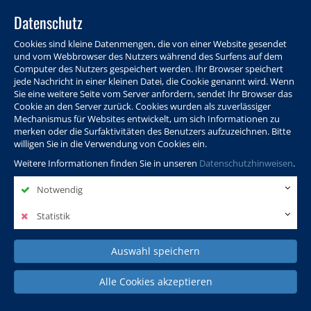
Datenschutz
Cookies sind kleine Datenmengen, die von einer Website gesendet
und vom Webbrowser des Nutzers während des Surfens auf dem
Computer des Nutzers gespeichert werden. Ihr Browser speichert
jede Nachricht in einer kleinen Datei, die Cookie genannt wird. Wenn
Sie eine weitere Seite vom Server anfordern, sendet Ihr Browser das
Cookie an den Server zurück. Cookies wurden als zuverlässiger
Programm
Info & Service
Aktuelles
Warenkorb
Login
Mechanismus für Websites entwickelt, um sich Informationen zu
merken oder die Surfaktivitäten des Benutzers aufzuzeichnen. Bitte
Ansprechpersonen
Kontakt
Sitemap
willigen Sie in die Verwendung von Cookies ein.
Weitere Informationen finden Sie in unseren
Datenschutzhinweisen
.
Notwendig
Politik, Wissenschaft &
Leben & Gesellschaft
Fremdsprachen
Internationales
Statistik
Auswahl speichern
Deutsch & Integration
Beruf, IT & Digitales
Kultur & Kunst
Alle Cookies akzeptieren