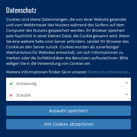
Datenschutz
Cookies sind kleine Datenmengen, die von einer Website gesendet
und vom Webbrowser des Nutzers während des Surfens auf dem
Computer des Nutzers gespeichert werden. Ihr Browser speichert
jede Nachricht in einer kleinen Datei, die Cookie genannt wird. Wenn
Sie eine weitere Seite vom Server anfordern, sendet Ihr Browser das
Cookie an den Server zurück. Cookies wurden als zuverlässiger
Programm
Info & Service
Aktuelles
Warenkorb
Login
Mechanismus für Websites entwickelt, um sich Informationen zu
merken oder die Surfaktivitäten des Benutzers aufzuzeichnen. Bitte
Ansprechpersonen
Kontakt
Sitemap
willigen Sie in die Verwendung von Cookies ein.
Weitere Informationen finden Sie in unseren
Datenschutzhinweisen
.
Notwendig
Politik, Wissenschaft &
Leben & Gesellschaft
Fremdsprachen
Internationales
Statistik
Auswahl speichern
Deutsch & Integration
Beruf, IT & Digitales
Kultur & Kunst
Alle Cookies akzeptieren