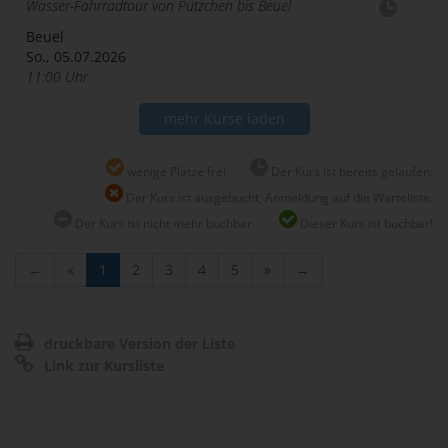
Wasser-Fahrradtour von Pützchen bis Beuel
Beuel
So., 05.07.2026
11:00 Uhr
mehr Kurse laden
wenige Plätze frei
Der Kurs ist bereits gelaufen.
Der Kurs ist ausgebucht, Anmeldung auf die Warteliste.
Der Kurs ist nicht mehr buchbar.
Dieser Kurs ist buchbar!
←
«
1
2
3
4
5
»
→
druckbare Version der Liste
Link zur Kursliste