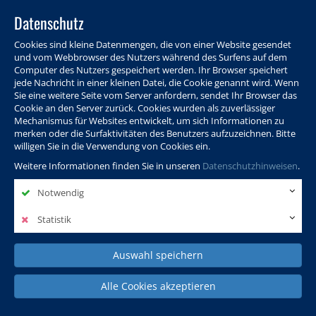
Datenschutz
Cookies sind kleine Datenmengen, die von einer Website gesendet
und vom Webbrowser des Nutzers während des Surfens auf dem
Computer des Nutzers gespeichert werden. Ihr Browser speichert
jede Nachricht in einer kleinen Datei, die Cookie genannt wird. Wenn
Sie eine weitere Seite vom Server anfordern, sendet Ihr Browser das
Cookie an den Server zurück. Cookies wurden als zuverlässiger
Programm
Info & Service
Aktuelles
Warenkorb
Login
Mechanismus für Websites entwickelt, um sich Informationen zu
merken oder die Surfaktivitäten des Benutzers aufzuzeichnen. Bitte
Ansprechpersonen
Kontakt
Sitemap
willigen Sie in die Verwendung von Cookies ein.
Weitere Informationen finden Sie in unseren
Datenschutzhinweisen
.
Notwendig
Politik, Wissenschaft &
Leben & Gesellschaft
Fremdsprachen
Internationales
Statistik
Auswahl speichern
Deutsch & Integration
Beruf, IT & Digitales
Kultur & Kunst
Alle Cookies akzeptieren