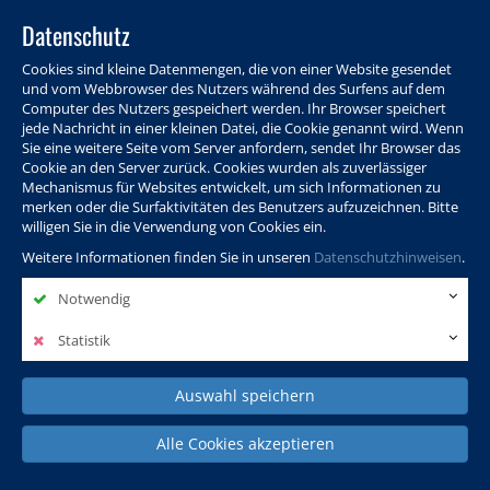
Datenschutz
Cookies sind kleine Datenmengen, die von einer Website gesendet
und vom Webbrowser des Nutzers während des Surfens auf dem
Computer des Nutzers gespeichert werden. Ihr Browser speichert
jede Nachricht in einer kleinen Datei, die Cookie genannt wird. Wenn
Sie eine weitere Seite vom Server anfordern, sendet Ihr Browser das
Cookie an den Server zurück. Cookies wurden als zuverlässiger
Programm
Info & Service
Aktuelles
Warenkorb
Login
Mechanismus für Websites entwickelt, um sich Informationen zu
merken oder die Surfaktivitäten des Benutzers aufzuzeichnen. Bitte
Ansprechpersonen
Kontakt
Sitemap
willigen Sie in die Verwendung von Cookies ein.
Weitere Informationen finden Sie in unseren
Datenschutzhinweisen
.
Notwendig
Politik, Wissenschaft &
Leben & Gesellschaft
Fremdsprachen
Internationales
Statistik
Auswahl speichern
Deutsch & Integration
Beruf, IT & Digitales
Kultur & Kunst
Alle Cookies akzeptieren