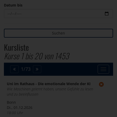
Datum bis
Suchen
Kursliste
Kurse 1 bis
20
von
1453
1
/
73
Toggle
navigat
Uni im Rathaus - Die emotionale Wende der KI
Wie Maschinen gelernt haben, unsere Gefühle zu lesen
und zu beeinflussen
Bonn
Di., 01.12.2026
18:00 Uhr