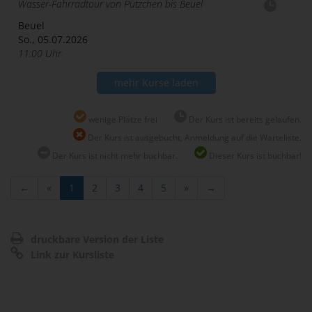
Wasser-Fahrradtour von Pützchen bis Beuel
Beuel
So., 05.07.2026
11:00 Uhr
mehr Kurse laden
wenige Plätze frei
Der Kurs ist bereits gelaufen.
Der Kurs ist ausgebucht, Anmeldung auf die Warteliste.
Der Kurs ist nicht mehr buchbar.
Dieser Kurs ist buchbar!
←
«
1
2
3
4
5
»
→
druckbare Version der Liste
Link zur Kursliste