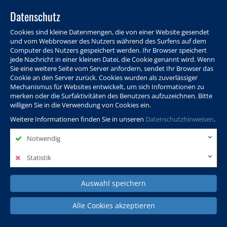
Datenschutz
Cookies sind kleine Datenmengen, die von einer Website gesendet
und vom Webbrowser des Nutzers während des Surfens auf dem
Computer des Nutzers gespeichert werden. Ihr Browser speichert
jede Nachricht in einer kleinen Datei, die Cookie genannt wird. Wenn
Sie eine weitere Seite vom Server anfordern, sendet Ihr Browser das
Cookie an den Server zurück. Cookies wurden als zuverlässiger
Programm
Info & Service
Aktuelles
Warenkorb
Login
Mechanismus für Websites entwickelt, um sich Informationen zu
merken oder die Surfaktivitäten des Benutzers aufzuzeichnen. Bitte
Ansprechpersonen
Kontakt
Sitemap
willigen Sie in die Verwendung von Cookies ein.
Weitere Informationen finden Sie in unseren
Datenschutzhinweisen
.
Notwendig
Politik, Wissenschaft &
Leben & Gesellschaft
Fremdsprachen
Internationales
Statistik
Auswahl speichern
Deutsch & Integration
Beruf, IT & Digitales
Kultur & Kunst
Alle Cookies akzeptieren