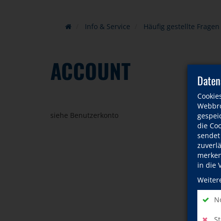
Info & Service
Häufig gestellte Fragen 
ACCOUNT
Daten
Cookie
Webbro
siehe Benutzerkonto
gespeic
die Co
sendet
zuverl
merken 
in die
Weiter
No
St