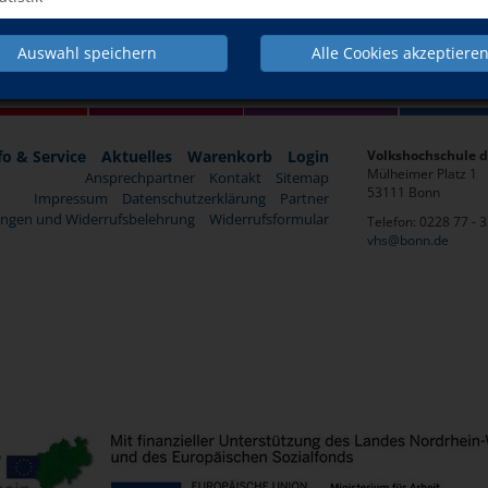
Auswahl speichern
Alle Cookies akzeptiere
Deutsch &
Beruf, IT &
sprachen
Kultur &
Integration
Digitales
fo & Service
Aktuelles
Warenkorb
Login
Volkshochschule d
Mülheimer Platz 1
Ansprechpartner
Kontakt
Sitemap
53111 Bonn
Impressum
Datenschutzerklärung
Partner
ngen und Widerrufsbelehrung
Widerrufsformular
Telefon: 0228 77 - 
vhs@bonn.de