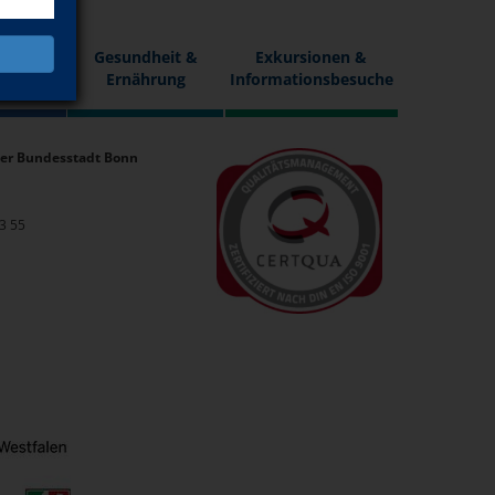
n
Gesundheit &
Exkursionen &
 Kunst
Ernährung
Informationsbesuche
er Bundesstadt Bonn
33 55