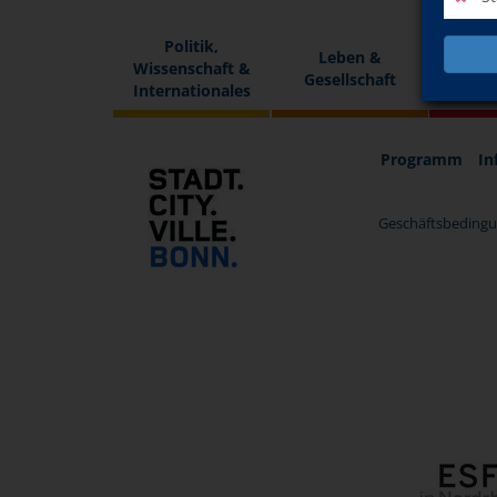
Politik,
Leben &
Wissenschaft &
Fremd
Gesellschaft
Internationales
Programm
In
Geschäftsbedingu