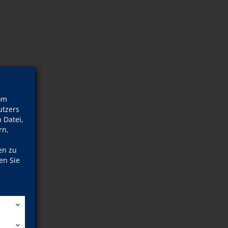
om
tzers
 Datei,
rn,
en zu
en Sie