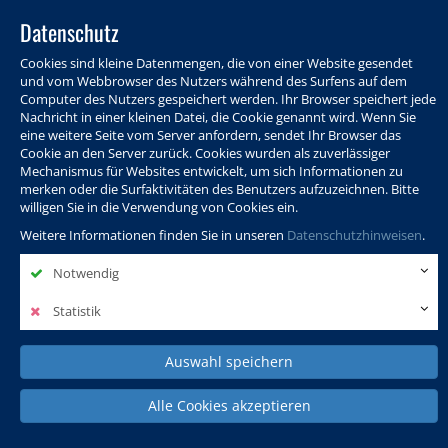
Datenschutz
Cookies sind kleine Datenmengen, die von einer Website gesendet
und vom Webbrowser des Nutzers während des Surfens auf dem
Computer des Nutzers gespeichert werden. Ihr Browser speichert jede
Nachricht in einer kleinen Datei, die Cookie genannt wird. Wenn Sie
eine weitere Seite vom Server anfordern, sendet Ihr Browser das
Cookie an den Server zurück. Cookies wurden als zuverlässiger
Programm
Info & Service
Aktuelles
Warenkorb
Login
Mechanismus für Websites entwickelt, um sich Informationen zu
merken oder die Surfaktivitäten des Benutzers aufzuzeichnen. Bitte
Ansprechpersonen
Kontakt
Sitemap
willigen Sie in die Verwendung von Cookies ein.
Weitere Informationen finden Sie in unseren
Datenschutzhinweisen
.
Notwendig
Politik, Wissenschaft &
Leben & Gesellschaft
Fremdsprachen
Internationales
Statistik
Auswahl speichern
Deutsch & Integration
Beruf, IT & Digitales
Kultur & Kunst
Alle Cookies akzeptieren