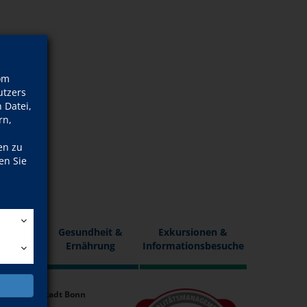
om
tzers
 Datei,
rn,
en zu
en Sie
Gesundheit &
Exkursionen &
 Kunst
Ernährung
Informationsbesuche
n
er Bundesstadt Bonn