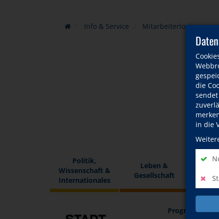
Info & Service
Mitarbeiterlogin
Daten
Cookie
Webbro
gespeic
die Co
sendet
zuverl
merken 
in die
Weiter
No
Politik,
Leben &
Wissenschaft &
Fremd
Gesellschaft
St
Internationales
Programm
In