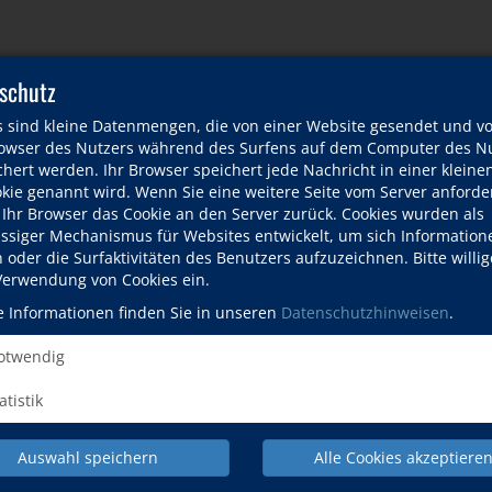
schutz
s sind kleine Datenmengen, die von einer Website gesendet und v
wser des Nutzers während des Surfens auf dem Computer des Nu
hert werden. Ihr Browser speichert jede Nachricht in einer kleinen
okie genannt wird. Wenn Sie eine weitere Seite vom Server anforde
 Ihr Browser das Cookie an den Server zurück. Cookies wurden als
ässiger Mechanismus für Websites entwickelt, um sich Information
oder die Surfaktivitäten des Benutzers aufzuzeichnen. Bitte willig
 Verwendung von Cookies ein.
e Informationen finden Sie in unseren
Datenschutzhinweisen
.
twendig
Deutsch &
Beruf, IT &
sprachen
Kultur &
Integration
Digitales
atistik
Auswahl speichern
Alle Cookies akzeptiere
fo & Service
Aktuelles
Warenkorb
Login
Volkshochschule d
Mülheimer Platz 1