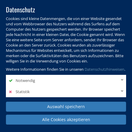
Datenschutz
Cookies sind kleine Datenmengen, die von einer Website gesendet
und vom Webbrowser des Nutzers während des Surfens auf dem
Computer des Nutzers gespeichert werden. Ihr Browser speichert
jede Nachricht in einer kleinen Datei, die Cookie genannt wird. Wenn
Sie eine weitere Seite vom Server anfordern, sendet Ihr Browser das
Cookie an den Server zurück. Cookies wurden als zuverlässiger
Programm
Info & Service
Aktuelles
Warenkorb
Login
Mechanismus für Websites entwickelt, um sich Informationen zu
merken oder die Surfaktivitäten des Benutzers aufzuzeichnen. Bitte
Ansprechpersonen
Kontakt
Sitemap
willigen Sie in die Verwendung von Cookies ein.
Weitere Informationen finden Sie in unseren
Datenschutzhinweisen
.
Notwendig
Politik, Wissenschaft &
Leben & Gesellschaft
Fremdsprachen
Internationales
Statistik
Auswahl speichern
Deutsch & Integration
Beruf, IT & Digitales
Kultur & Kunst
Alle Cookies akzeptieren