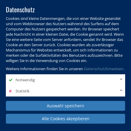
Datenschutz
Cookies sind kleine Datenmengen, die von einer Website gesendet
und vom Webbrowser des Nutzers während des Surfens auf dem
Computer des Nutzers gespeichert werden. Ihr Browser speichert
jede Nachricht in einer kleinen Datei, die Cookie genannt wird. Wenn
Sie eine weitere Seite vom Server anfordern, sendet Ihr Browser das
Cookie an den Server zurück. Cookies wurden als zuverlässiger
Programm
Info & Service
Aktuelles
Warenkorb
Login
Mechanismus für Websites entwickelt, um sich Informationen zu
merken oder die Surfaktivitäten des Benutzers aufzuzeichnen. Bitte
Ansprechpersonen
Kontakt
Sitemap
willigen Sie in die Verwendung von Cookies ein.
Weitere Informationen finden Sie in unseren
Datenschutzhinweisen
.
Notwendig
Politik, Wissenschaft &
Leben & Gesellschaft
Fremdsprachen
Internationales
Statistik
Auswahl speichern
Deutsch & Integration
Beruf, IT & Digitales
Kultur & Kunst
Alle Cookies akzeptieren