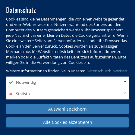
Datenschutz
Cookies sind kleine Datenmengen, die von einer Website gesendet
und vom Webbrowser des Nutzers während des Surfens auf dem
Computer des Nutzers gespeichert werden. Ihr Browser speichert
jede Nachricht in einer kleinen Datei, die Cookie genannt wird. Wenn
Sie eine weitere Seite vom Server anfordern, sendet Ihr Browser das
Cookie an den Server zurück. Cookies wurden als zuverlässiger
Programm
Info & Service
Aktuelles
Warenkorb
Login
Mechanismus für Websites entwickelt, um sich Informationen zu
merken oder die Surfaktivitäten des Benutzers aufzuzeichnen. Bitte
Ansprechpersonen
Kontakt
Sitemap
willigen Sie in die Verwendung von Cookies ein.
Weitere Informationen finden Sie in unseren
Datenschutzhinweisen
.
Notwendig
Politik, Wissenschaft &
Leben & Gesellschaft
Fremdsprachen
Internationales
Statistik
Auswahl speichern
Deutsch & Integration
Beruf, IT & Digitales
Kultur & Kunst
Alle Cookies akzeptieren