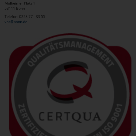
Mülheimer Platz 1
53111 Bonn
Telefon: 0228 77 - 33 55
vhs@bonn.de