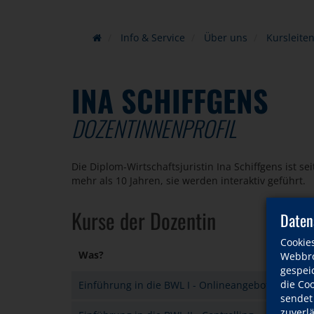
Info & Service
Über uns
Kursleite
INA SCHIFFGENS
DOZENTINNENPROFIL
Die Diplom-Wirtschaftsjuristin Ina Schiffgens ist s
mehr als 10 Jahren, sie werden interaktiv geführt.
Kurse der Dozentin
Daten
Cookie
Was?
Webbro
gespeic
die Co
Einführung in die BWL I - Onlineangebot
sendet
zuverl