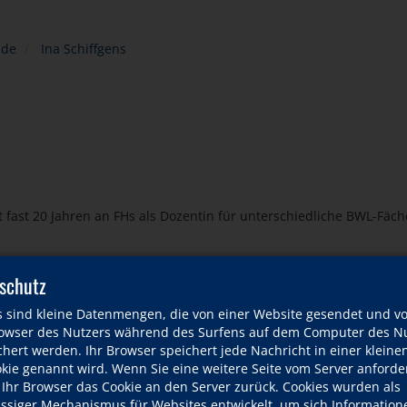
nde
Ina Schiffgens
eit fast 20 Jahren an FHs als Dozentin für unterschiedliche BWL-Fäc
schutz
s sind kleine Datenmengen, die von einer Website gesendet und v
wser des Nutzers während des Surfens auf dem Computer des Nu
hert werden. Ihr Browser speichert jede Nachricht in einer kleinen
okie genannt wird. Wenn Sie eine weitere Seite vom Server anforde
 Ihr Browser das Cookie an den Server zurück. Cookies wurden als
ässiger Mechanismus für Websites entwickelt, um sich Information