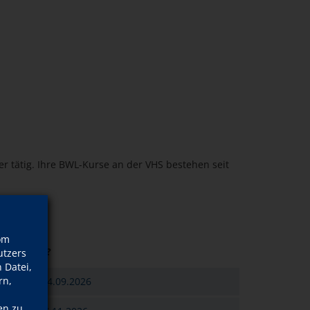
her tätig. Ihre BWL-Kurse an der VHS bestehen seit
om
Wann?
tzers
 Datei,
rn,
Mo., 14.09.2026
en zu