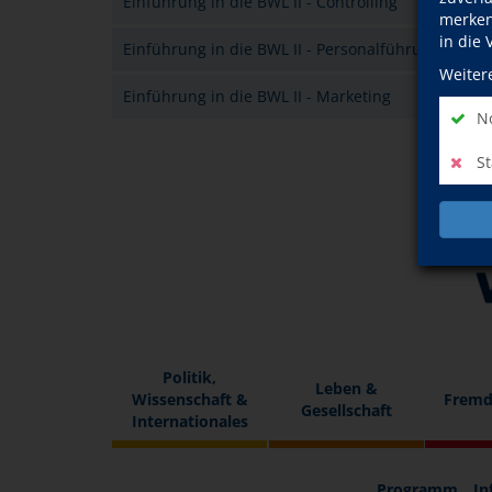
Einführung in die BWL II - Controlling
merken 
in die
Einführung in die BWL II - Personalführung
Weiter
Einführung in die BWL II - Marketing
No
St
Politik,
Leben &
Wissenschaft &
Fremd
Gesellschaft
Internationales
Programm
In