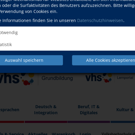
oder die Surfaktivitäten des Benutzers aufzuzeichnen. Bitte willig
 Verwendung von Cookies ein.
e Informationen finden Sie in unseren
Datenschutzhinweisen
.
twendig
atistik
Auswahl speichern
Alle Cookies akzeptiere
Deutsch &
Beruf, IT &
sprachen
Kultur &
Integration
Digitales
fo & Service
Aktuelles
Warenkorb
Login
Volkshochschule d