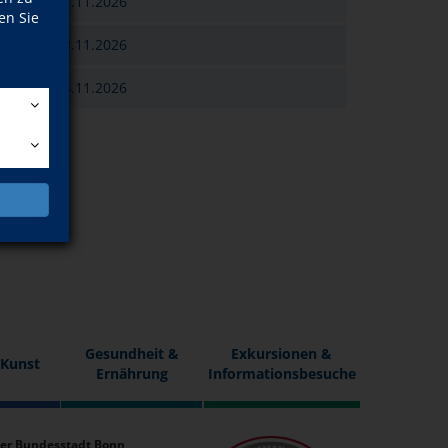
Sa., 07.11.2026
en Sie
So., 08.11.2026
Sa., 14.11.2026
n
Gesundheit &
Exkursionen &
 Kunst
Ernährung
Informationsbesuche
er Bundesstadt Bonn