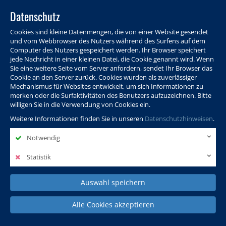
Datenschutz
Cookies sind kleine Datenmengen, die von einer Website gesendet
und vom Webbrowser des Nutzers während des Surfens auf dem
Computer des Nutzers gespeichert werden. Ihr Browser speichert
jede Nachricht in einer kleinen Datei, die Cookie genannt wird. Wenn
Sie eine weitere Seite vom Server anfordern, sendet Ihr Browser das
Cookie an den Server zurück. Cookies wurden als zuverlässiger
Programm
Info & Service
Aktuelles
Warenkorb
Login
Mechanismus für Websites entwickelt, um sich Informationen zu
merken oder die Surfaktivitäten des Benutzers aufzuzeichnen. Bitte
Ansprechpersonen
Kontakt
Sitemap
willigen Sie in die Verwendung von Cookies ein.
Weitere Informationen finden Sie in unseren
Datenschutzhinweisen
.
Notwendig
Politik, Wissenschaft &
Leben & Gesellschaft
Fremdsprachen
Internationales
Statistik
Auswahl speichern
Deutsch & Integration
Beruf, IT & Digitales
Kultur & Kunst
Alle Cookies akzeptieren