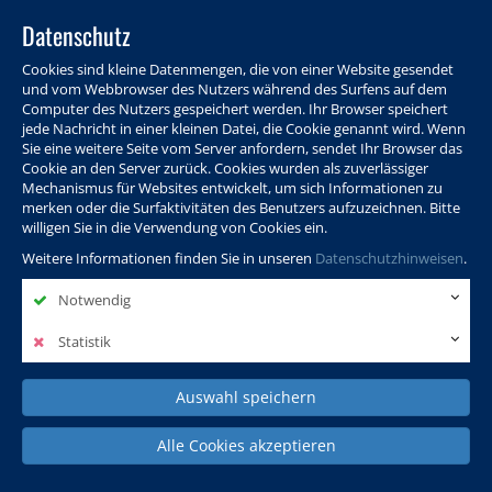
Datenschutz
Cookies sind kleine Datenmengen, die von einer Website gesendet
und vom Webbrowser des Nutzers während des Surfens auf dem
Computer des Nutzers gespeichert werden. Ihr Browser speichert
jede Nachricht in einer kleinen Datei, die Cookie genannt wird. Wenn
Sie eine weitere Seite vom Server anfordern, sendet Ihr Browser das
Cookie an den Server zurück. Cookies wurden als zuverlässiger
Programm
Info & Service
Aktuelles
Warenkorb
Login
Mechanismus für Websites entwickelt, um sich Informationen zu
merken oder die Surfaktivitäten des Benutzers aufzuzeichnen. Bitte
Ansprechpersonen
Kontakt
Sitemap
willigen Sie in die Verwendung von Cookies ein.
Weitere Informationen finden Sie in unseren
Datenschutzhinweisen
.
Notwendig
Politik, Wissenschaft &
Leben & Gesellschaft
Fremdsprachen
Internationales
Statistik
Auswahl speichern
Deutsch & Integration
Beruf, IT & Digitales
Kultur & Kunst
Alle Cookies akzeptieren