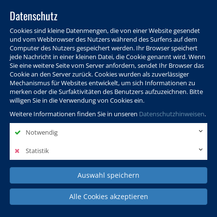
Datenschutz
Cookies sind kleine Datenmengen, die von einer Website gesendet
und vom Webbrowser des Nutzers während des Surfens auf dem
Computer des Nutzers gespeichert werden. Ihr Browser speichert
jede Nachricht in einer kleinen Datei, die Cookie genannt wird. Wenn
Sie eine weitere Seite vom Server anfordern, sendet Ihr Browser das
Cookie an den Server zurück. Cookies wurden als zuverlässiger
Programm
Info & Service
Aktuelles
Warenkorb
Login
Mechanismus für Websites entwickelt, um sich Informationen zu
merken oder die Surfaktivitäten des Benutzers aufzuzeichnen. Bitte
Ansprechpersonen
Kontakt
Sitemap
willigen Sie in die Verwendung von Cookies ein.
Weitere Informationen finden Sie in unseren
Datenschutzhinweisen
.
Notwendig
Politik, Wissenschaft &
Leben & Gesellschaft
Fremdsprachen
Internationales
Statistik
Auswahl speichern
Deutsch & Integration
Beruf, IT & Digitales
Kultur & Kunst
Alle Cookies akzeptieren