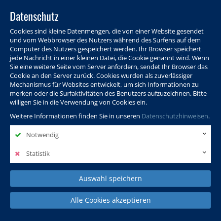
Datenschutz
Cookies sind kleine Datenmengen, die von einer Website gesendet
und vom Webbrowser des Nutzers während des Surfens auf dem
Computer des Nutzers gespeichert werden. Ihr Browser speichert
jede Nachricht in einer kleinen Datei, die Cookie genannt wird. Wenn
Sie eine weitere Seite vom Server anfordern, sendet Ihr Browser das
Cookie an den Server zurück. Cookies wurden als zuverlässiger
Programm
Info & Service
Aktuelles
Warenkorb
Login
Mechanismus für Websites entwickelt, um sich Informationen zu
merken oder die Surfaktivitäten des Benutzers aufzuzeichnen. Bitte
Ansprechpersonen
Kontakt
Sitemap
willigen Sie in die Verwendung von Cookies ein.
Weitere Informationen finden Sie in unseren
Datenschutzhinweisen
.
Notwendig
Politik, Wissenschaft &
Leben & Gesellschaft
Fremdsprachen
Internationales
Statistik
Auswahl speichern
Deutsch & Integration
Beruf, IT & Digitales
Kultur & Kunst
Alle Cookies akzeptieren