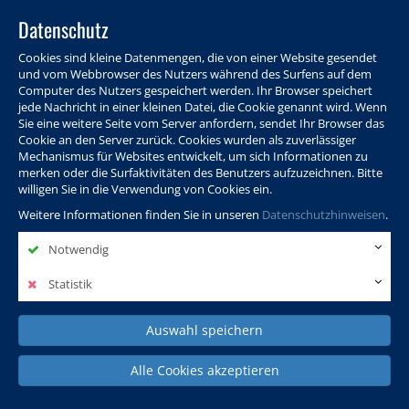
Datenschutz
Cookies sind kleine Datenmengen, die von einer Website gesendet
und vom Webbrowser des Nutzers während des Surfens auf dem
Computer des Nutzers gespeichert werden. Ihr Browser speichert
jede Nachricht in einer kleinen Datei, die Cookie genannt wird. Wenn
Sie eine weitere Seite vom Server anfordern, sendet Ihr Browser das
Cookie an den Server zurück. Cookies wurden als zuverlässiger
Programm
Info & Service
Aktuelles
Warenkorb
Login
Mechanismus für Websites entwickelt, um sich Informationen zu
merken oder die Surfaktivitäten des Benutzers aufzuzeichnen. Bitte
Ansprechpersonen
Kontakt
Sitemap
willigen Sie in die Verwendung von Cookies ein.
Weitere Informationen finden Sie in unseren
Datenschutzhinweisen
.
Notwendig
Politik, Wissenschaft &
Leben & Gesellschaft
Fremdsprachen
Internationales
Statistik
Auswahl speichern
Deutsch & Integration
Beruf, IT & Digitales
Kultur & Kunst
Alle Cookies akzeptieren