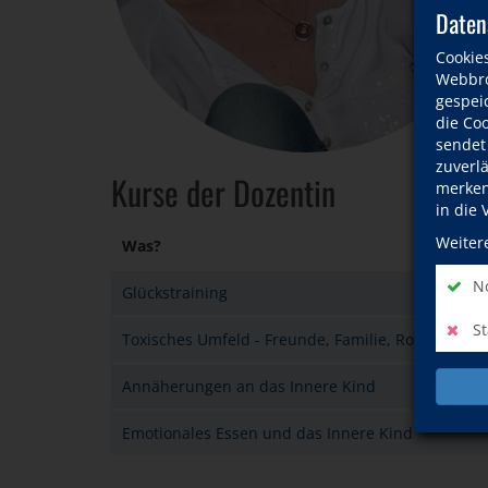
Daten
Cookie
Webbro
gespeic
die Co
sendet
zuverl
Kurse der Dozentin
merken 
in die
Weiter
Was?
No
Glückstraining
St
Toxisches Umfeld - Freunde, Familie, Romantik
Annäherungen an das Innere Kind
Emotionales Essen und das Innere Kind