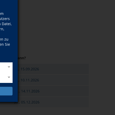
om
tzers
 Datei,
rn,
en zu
en Sie
Wann?
Di., 15.09.2026
Di., 10.11.2026
n
Sa., 14.11.2026
Sa., 05.12.2026