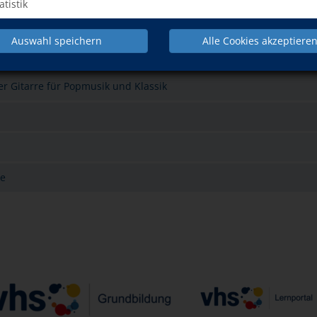
atistik
odul 1)
Auswahl speichern
Alle Cookies akzeptiere
r Gitarre für Popmusik und Klassik
re