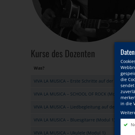
Kurse des Dozenten
Daten
Cookie
Webbro
Was?
gespeic
die Co
VIVA LA MUSICA – Erste Schritte auf der Gitarre (M
sendet
zuverl
VIVA LA MUSICA – SCHOOL OF ROCK (Modul 1)
merken 
in die
VIVA LA MUSICA – Liedbegleitung auf der Gitarre 
Weiter
VIVA LA MUSICA – Bluesgitarre (Modul 1)
No
VIVA LA MUSICA – Ukulele (Modul 1)