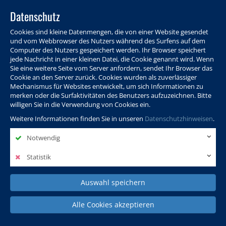
Datenschutz
Cookies sind kleine Datenmengen, die von einer Website gesendet
und vom Webbrowser des Nutzers während des Surfens auf dem
Computer des Nutzers gespeichert werden. Ihr Browser speichert
jede Nachricht in einer kleinen Datei, die Cookie genannt wird. Wenn
Sie eine weitere Seite vom Server anfordern, sendet Ihr Browser das
Cookie an den Server zurück. Cookies wurden als zuverlässiger
Programm
Info & Service
Aktuelles
Warenkorb
Login
Mechanismus für Websites entwickelt, um sich Informationen zu
merken oder die Surfaktivitäten des Benutzers aufzuzeichnen. Bitte
Ansprechpersonen
Kontakt
Sitemap
willigen Sie in die Verwendung von Cookies ein.
Weitere Informationen finden Sie in unseren
Datenschutzhinweisen
.
Notwendig
Politik, Wissenschaft &
Leben & Gesellschaft
Fremdsprachen
Internationales
Statistik
Auswahl speichern
Deutsch & Integration
Beruf, IT & Digitales
Kultur & Kunst
Alle Cookies akzeptieren