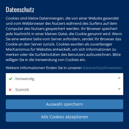
Datenschutz
Cookies sind kleine Datenmengen, die von einer Website gesendet
und vom Webbrowser des Nutzers während des Surfens auf dem
Computer des Nutzers gespeichert werden. Ihr Browser speichert
jede Nachricht in einer kleinen Datei, die Cookie genannt wird. Wenn
Sie eine weitere Seite vom Server anfordern, sendet Ihr Browser das
Cookie an den Server zurück. Cookies wurden als zuverlässiger
Programm
Info & Service
Aktuelles
Warenkorb
Login
Mechanismus für Websites entwickelt, um sich Informationen zu
merken oder die Surfaktivitäten des Benutzers aufzuzeichnen. Bitte
Ansprechpersonen
Kontakt
Sitemap
willigen Sie in die Verwendung von Cookies ein.
Weitere Informationen finden Sie in unseren
Datenschutzhinweisen
.
Notwendig
Politik, Wissenschaft &
Leben & Gesellschaft
Fremdsprachen
Internationales
Statistik
Auswahl speichern
Deutsch & Integration
Beruf, IT & Digitales
Kultur & Kunst
Alle Cookies akzeptieren