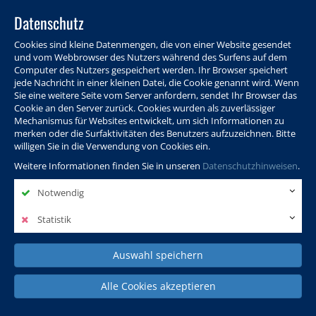
Datenschutz
Cookies sind kleine Datenmengen, die von einer Website gesendet
und vom Webbrowser des Nutzers während des Surfens auf dem
Computer des Nutzers gespeichert werden. Ihr Browser speichert
jede Nachricht in einer kleinen Datei, die Cookie genannt wird. Wenn
Sie eine weitere Seite vom Server anfordern, sendet Ihr Browser das
Cookie an den Server zurück. Cookies wurden als zuverlässiger
Programm
Info & Service
Aktuelles
Warenkorb
Login
Mechanismus für Websites entwickelt, um sich Informationen zu
merken oder die Surfaktivitäten des Benutzers aufzuzeichnen. Bitte
Ansprechpersonen
Kontakt
Sitemap
willigen Sie in die Verwendung von Cookies ein.
Weitere Informationen finden Sie in unseren
Datenschutzhinweisen
.
Notwendig
Politik, Wissenschaft &
Leben & Gesellschaft
Fremdsprachen
Internationales
Statistik
Auswahl speichern
Deutsch & Integration
Beruf, IT & Digitales
Kultur & Kunst
Alle Cookies akzeptieren