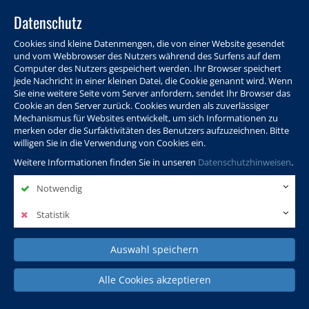
Datenschutz
Cookies sind kleine Datenmengen, die von einer Website gesendet
und vom Webbrowser des Nutzers während des Surfens auf dem
Computer des Nutzers gespeichert werden. Ihr Browser speichert
jede Nachricht in einer kleinen Datei, die Cookie genannt wird. Wenn
Sie eine weitere Seite vom Server anfordern, sendet Ihr Browser das
Cookie an den Server zurück. Cookies wurden als zuverlässiger
Programm
Info & Service
Aktuelles
Warenkorb
Login
Mechanismus für Websites entwickelt, um sich Informationen zu
merken oder die Surfaktivitäten des Benutzers aufzuzeichnen. Bitte
Ansprechpersonen
Kontakt
Sitemap
willigen Sie in die Verwendung von Cookies ein.
Weitere Informationen finden Sie in unseren
Datenschutzhinweisen
.
Notwendig
Politik, Wissenschaft &
Leben & Gesellschaft
Fremdsprachen
Internationales
Statistik
Auswahl speichern
Deutsch & Integration
Beruf, IT & Digitales
Kultur & Kunst
Alle Cookies akzeptieren