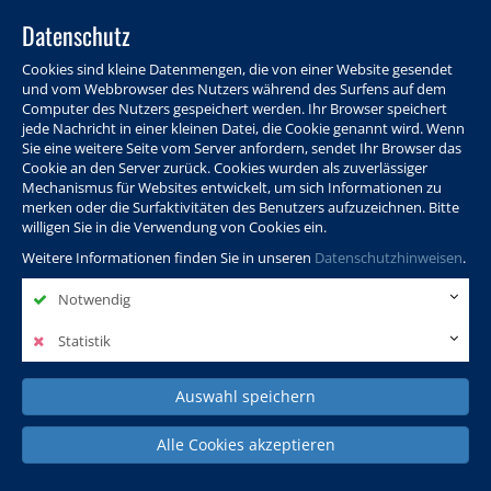
Datenschutz
Cookies sind kleine Datenmengen, die von einer Website gesendet
und vom Webbrowser des Nutzers während des Surfens auf dem
Computer des Nutzers gespeichert werden. Ihr Browser speichert
jede Nachricht in einer kleinen Datei, die Cookie genannt wird. Wenn
Sie eine weitere Seite vom Server anfordern, sendet Ihr Browser das
Cookie an den Server zurück. Cookies wurden als zuverlässiger
Programm
Info & Service
Aktuelles
Warenkorb
Login
Mechanismus für Websites entwickelt, um sich Informationen zu
merken oder die Surfaktivitäten des Benutzers aufzuzeichnen. Bitte
Ansprechpersonen
Kontakt
Sitemap
willigen Sie in die Verwendung von Cookies ein.
Weitere Informationen finden Sie in unseren
Datenschutzhinweisen
.
Notwendig
Politik, Wissenschaft &
Leben & Gesellschaft
Fremdsprachen
Internationales
Statistik
Auswahl speichern
Deutsch & Integration
Beruf, IT & Digitales
Kultur & Kunst
Alle Cookies akzeptieren