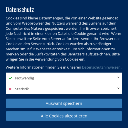
Datenschutz
Cookies sind kleine Datenmengen, die von einer Website gesendet
und vom Webbrowser des Nutzers während des Surfens auf dem
Computer des Nutzers gespeichert werden. Ihr Browser speichert
jede Nachricht in einer kleinen Datei, die Cookie genannt wird. Wenn
Sie eine weitere Seite vom Server anfordern, sendet Ihr Browser das
Cookie an den Server zurück. Cookies wurden als zuverlässiger
Programm
Info & Service
Aktuelles
Warenkorb
Login
Mechanismus für Websites entwickelt, um sich Informationen zu
merken oder die Surfaktivitäten des Benutzers aufzuzeichnen. Bitte
Ansprechpersonen
Kontakt
Sitemap
willigen Sie in die Verwendung von Cookies ein.
Weitere Informationen finden Sie in unseren
Datenschutzhinweisen
.
Notwendig
Politik, Wissenschaft &
Leben & Gesellschaft
Fremdsprachen
Internationales
Statistik
Auswahl speichern
Deutsch & Integration
Beruf, IT & Digitales
Kultur & Kunst
Alle Cookies akzeptieren