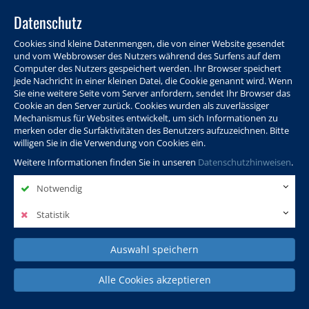
Datenschutz
Cookies sind kleine Datenmengen, die von einer Website gesendet
und vom Webbrowser des Nutzers während des Surfens auf dem
Computer des Nutzers gespeichert werden. Ihr Browser speichert
jede Nachricht in einer kleinen Datei, die Cookie genannt wird. Wenn
Sie eine weitere Seite vom Server anfordern, sendet Ihr Browser das
Cookie an den Server zurück. Cookies wurden als zuverlässiger
Programm
Info & Service
Aktuelles
Warenkorb
Login
Mechanismus für Websites entwickelt, um sich Informationen zu
merken oder die Surfaktivitäten des Benutzers aufzuzeichnen. Bitte
Ansprechpersonen
Kontakt
Sitemap
willigen Sie in die Verwendung von Cookies ein.
Weitere Informationen finden Sie in unseren
Datenschutzhinweisen
.
Notwendig
Politik, Wissenschaft &
Leben & Gesellschaft
Fremdsprachen
Internationales
Statistik
Auswahl speichern
Deutsch & Integration
Beruf, IT & Digitales
Kultur & Kunst
Alle Cookies akzeptieren