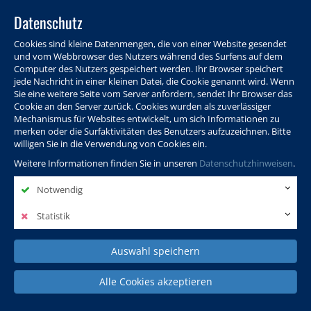
Datenschutz
Cookies sind kleine Datenmengen, die von einer Website gesendet
und vom Webbrowser des Nutzers während des Surfens auf dem
Computer des Nutzers gespeichert werden. Ihr Browser speichert
jede Nachricht in einer kleinen Datei, die Cookie genannt wird. Wenn
Sie eine weitere Seite vom Server anfordern, sendet Ihr Browser das
Cookie an den Server zurück. Cookies wurden als zuverlässiger
Programm
Info & Service
Aktuelles
Warenkorb
Login
Mechanismus für Websites entwickelt, um sich Informationen zu
merken oder die Surfaktivitäten des Benutzers aufzuzeichnen. Bitte
Ansprechpersonen
Kontakt
Sitemap
willigen Sie in die Verwendung von Cookies ein.
Weitere Informationen finden Sie in unseren
Datenschutzhinweisen
.
Notwendig
Politik, Wissenschaft &
Leben & Gesellschaft
Fremdsprachen
Internationales
Statistik
Auswahl speichern
Deutsch & Integration
Beruf, IT & Digitales
Kultur & Kunst
Alle Cookies akzeptieren