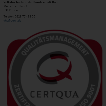
Volkshochschule der Bundesstadt Bonn
Mülheimer Platz 1
53111 Bonn
Telefon: 0228 77 - 33 55
vhs@bonn.de