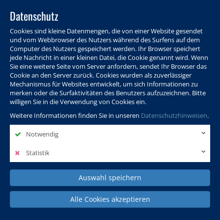
Datenschutz
Cookies sind kleine Datenmengen, die von einer Website gesendet
und vom Webbrowser des Nutzers während des Surfens auf dem
Computer des Nutzers gespeichert werden. Ihr Browser speichert
jede Nachricht in einer kleinen Datei, die Cookie genannt wird. Wenn
Sie eine weitere Seite vom Server anfordern, sendet Ihr Browser das
Cookie an den Server zurück. Cookies wurden als zuverlässiger
Programm
Info & Service
Aktuelles
Warenkorb
Login
Mechanismus für Websites entwickelt, um sich Informationen zu
merken oder die Surfaktivitäten des Benutzers aufzuzeichnen. Bitte
Ansprechpersonen
Kontakt
Sitemap
willigen Sie in die Verwendung von Cookies ein.
Weitere Informationen finden Sie in unseren
Datenschutzhinweisen
.
Notwendig
Politik, Wissenschaft &
Leben & Gesellschaft
Fremdsprachen
Internationales
Statistik
Auswahl speichern
Deutsch & Integration
Beruf, IT & Digitales
Kultur & Kunst
Alle Cookies akzeptieren