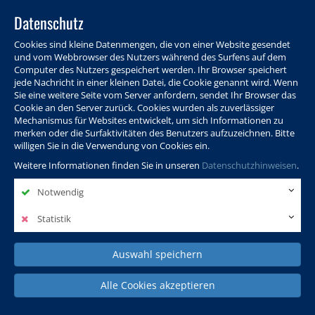
Datenschutz
Cookies sind kleine Datenmengen, die von einer Website gesendet
und vom Webbrowser des Nutzers während des Surfens auf dem
Computer des Nutzers gespeichert werden. Ihr Browser speichert
jede Nachricht in einer kleinen Datei, die Cookie genannt wird. Wenn
Sie eine weitere Seite vom Server anfordern, sendet Ihr Browser das
Cookie an den Server zurück. Cookies wurden als zuverlässiger
Programm
Info & Service
Aktuelles
Warenkorb
Login
Mechanismus für Websites entwickelt, um sich Informationen zu
merken oder die Surfaktivitäten des Benutzers aufzuzeichnen. Bitte
Ansprechpersonen
Kontakt
Sitemap
willigen Sie in die Verwendung von Cookies ein.
Weitere Informationen finden Sie in unseren
Datenschutzhinweisen
.
Notwendig
Politik, Wissenschaft &
Leben & Gesellschaft
Fremdsprachen
Internationales
Statistik
Auswahl speichern
Deutsch & Integration
Beruf, IT & Digitales
Kultur & Kunst
Alle Cookies akzeptieren