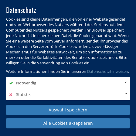
Datenschutz
Cookies sind kleine Datenmengen, die von einer Website gesendet
und vom Webbrowser des Nutzers während des Surfens auf dem
Computer des Nutzers gespeichert werden. Ihr Browser speichert
jede Nachricht in einer kleinen Datei, die Cookie genannt wird. Wenn
Sie eine weitere Seite vom Server anfordern, sendet Ihr Browser das
Cookie an den Server zurück. Cookies wurden als zuverlässiger
Programm
Info & Service
Aktuelles
Warenkorb
Login
Mechanismus für Websites entwickelt, um sich Informationen zu
merken oder die Surfaktivitäten des Benutzers aufzuzeichnen. Bitte
Ansprechpersonen
Kontakt
Sitemap
willigen Sie in die Verwendung von Cookies ein.
Weitere Informationen finden Sie in unseren
Datenschutzhinweisen
.
Notwendig
Politik, Wissenschaft &
Leben & Gesellschaft
Fremdsprachen
Internationales
Statistik
Auswahl speichern
Deutsch & Integration
Beruf, IT & Digitales
Kultur & Kunst
Alle Cookies akzeptieren