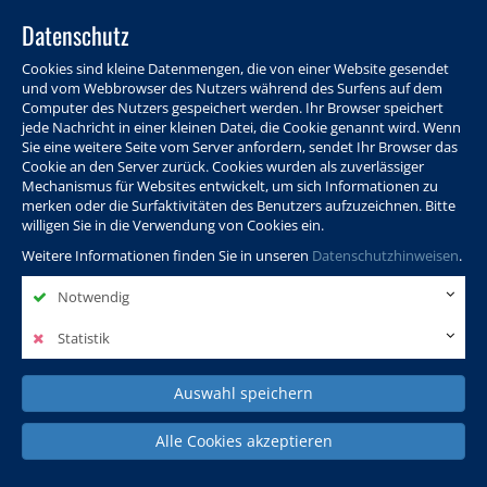
Datenschutz
Cookies sind kleine Datenmengen, die von einer Website gesendet
und vom Webbrowser des Nutzers während des Surfens auf dem
Computer des Nutzers gespeichert werden. Ihr Browser speichert
jede Nachricht in einer kleinen Datei, die Cookie genannt wird. Wenn
Sie eine weitere Seite vom Server anfordern, sendet Ihr Browser das
Cookie an den Server zurück. Cookies wurden als zuverlässiger
Programm
Info & Service
Aktuelles
Warenkorb
Login
Mechanismus für Websites entwickelt, um sich Informationen zu
merken oder die Surfaktivitäten des Benutzers aufzuzeichnen. Bitte
Ansprechpersonen
Kontakt
Sitemap
willigen Sie in die Verwendung von Cookies ein.
Weitere Informationen finden Sie in unseren
Datenschutzhinweisen
.
Notwendig
Politik, Wissenschaft &
Leben & Gesellschaft
Fremdsprachen
Internationales
Statistik
Auswahl speichern
Deutsch & Integration
Beruf, IT & Digitales
Kultur & Kunst
Alle Cookies akzeptieren