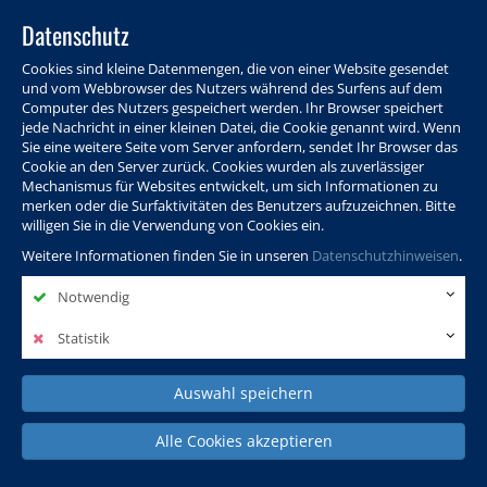
Datenschutz
Cookies sind kleine Datenmengen, die von einer Website gesendet
und vom Webbrowser des Nutzers während des Surfens auf dem
Computer des Nutzers gespeichert werden. Ihr Browser speichert
jede Nachricht in einer kleinen Datei, die Cookie genannt wird. Wenn
Sie eine weitere Seite vom Server anfordern, sendet Ihr Browser das
Cookie an den Server zurück. Cookies wurden als zuverlässiger
Programm
Info & Service
Aktuelles
Warenkorb
Login
Mechanismus für Websites entwickelt, um sich Informationen zu
merken oder die Surfaktivitäten des Benutzers aufzuzeichnen. Bitte
Ansprechpersonen
Kontakt
Sitemap
willigen Sie in die Verwendung von Cookies ein.
Weitere Informationen finden Sie in unseren
Datenschutzhinweisen
.
Notwendig
Politik, Wissenschaft &
Leben & Gesellschaft
Fremdsprachen
Internationales
Statistik
Auswahl speichern
Deutsch & Integration
Beruf, IT & Digitales
Kultur & Kunst
Alle Cookies akzeptieren