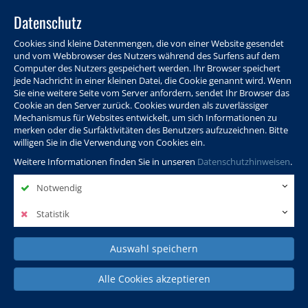
Datenschutz
Cookies sind kleine Datenmengen, die von einer Website gesendet
und vom Webbrowser des Nutzers während des Surfens auf dem
Computer des Nutzers gespeichert werden. Ihr Browser speichert
jede Nachricht in einer kleinen Datei, die Cookie genannt wird. Wenn
Sie eine weitere Seite vom Server anfordern, sendet Ihr Browser das
Cookie an den Server zurück. Cookies wurden als zuverlässiger
Programm
Info & Service
Aktuelles
Warenkorb
Login
Mechanismus für Websites entwickelt, um sich Informationen zu
merken oder die Surfaktivitäten des Benutzers aufzuzeichnen. Bitte
Ansprechpersonen
Kontakt
Sitemap
willigen Sie in die Verwendung von Cookies ein.
Weitere Informationen finden Sie in unseren
Datenschutzhinweisen
.
Notwendig
Politik, Wissenschaft &
Leben & Gesellschaft
Fremdsprachen
Internationales
Statistik
Auswahl speichern
Deutsch & Integration
Beruf, IT & Digitales
Kultur & Kunst
Alle Cookies akzeptieren